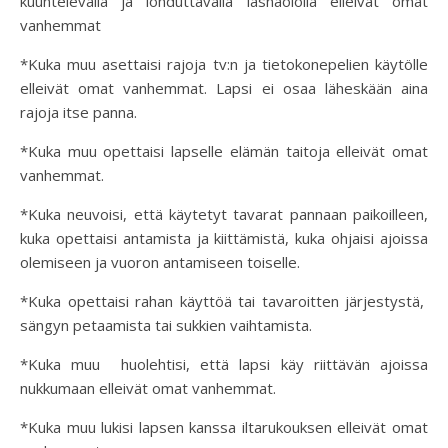
kuuntelevalla ja lohduttavalla läsnäololla elleivät omat
vanhemmat
*Kuka muu asettaisi rajoja tv:n ja tietokonepelien käytölle
elleivät omat vanhemmat. Lapsi ei osaa läheskään aina
rajoja itse panna.
*Kuka muu opettaisi lapselle elämän taitoja elleivät omat
vanhemmat.
*Kuka neuvoisi, että käytetyt tavarat pannaan paikoilleen,
kuka opettaisi antamista ja kiittämistä, kuka ohjaisi ajoissa
olemiseen ja vuoron antamiseen toiselle.
*Kuka opettaisi rahan käyttöä tai tavaroitten järjestystä,
sängyn petaamista tai sukkien vaihtamista.
*Kuka muu huolehtisi, että lapsi käy riittävän ajoissa
nukkumaan elleivät omat vanhemmat.
*Kuka muu lukisi lapsen kanssa iltarukouksen elleivät omat