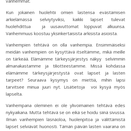
vanhemmat.
Kun jokainen huolehtii omien lastensa evästämisen
arkielämässä selviytyviksi, kaikki lapset tulevat
huolehdittua ja uusavuttomat loppuvat alkuunsa.
Vanhemmuus koostuu yksinkertaisista arkisista asioista.
Vanhempien tehtävä on olla vanhempia. Ensimmäiseksi
meidän vanhempien on kysyttävä itseltämme, mikä meille
on tärkeää. Elämämme tärkeysjärjestys näkyy selvimmin
almanakastamme ja tiliotteestamme. Missä kohdassa
elämämme tärkeysjärjestystä ovat lapset ja lasten
tarpeet? Seuraava kysymys on miettiä, mihin lapsi
tarvitsee minua juuri nyt. Lisätietoja voi kysyä myös
lapselta.
Vanhempana oleminen ei ole ylivoimainen tehtävä edes
nykyaikana. Mutta tehtävä se on eikä se hoidu siinä sivussa.
Ilman vanhempien läsnäoloa, huolenpitoa ja välittämistä
lapset selviävät huonosti. Tämän päivän lasten vaarana on