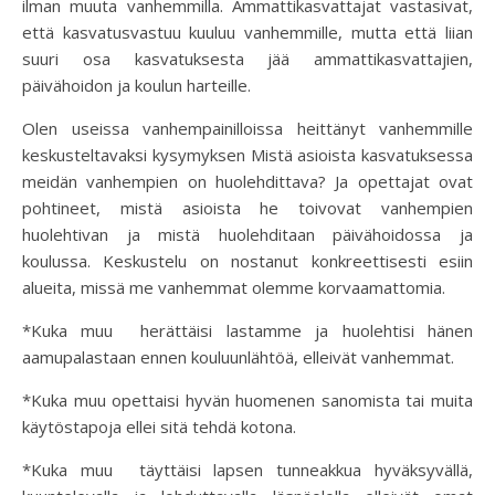
ilman muuta vanhemmilla. Ammattikasvattajat vastasivat,
että kasvatusvastuu kuuluu vanhemmille, mutta että liian
suuri osa kasvatuksesta jää ammattikasvattajien,
päivähoidon ja koulun harteille.
Olen useissa vanhempainilloissa heittänyt vanhemmille
keskusteltavaksi kysymyksen Mistä asioista kasvatuksessa
meidän vanhempien on huolehdittava? Ja opettajat ovat
pohtineet, mistä asioista he toivovat vanhempien
huolehtivan ja mistä huolehditaan päivähoidossa ja
koulussa. Keskustelu on nostanut konkreettisesti esiin
alueita, missä me vanhemmat olemme korvaamattomia.
*Kuka muu herättäisi lastamme ja huolehtisi hänen
aamupalastaan ennen kouluunlähtöä, elleivät vanhemmat.
*Kuka muu opettaisi hyvän huomenen sanomista tai muita
käytöstapoja ellei sitä tehdä kotona.
*Kuka muu täyttäisi lapsen tunneakkua hyväksyvällä,