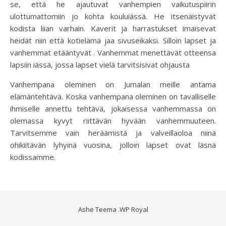
se, että he ajautuvat vanhempien vaikutuspiirin
ulottumattomiin jo kohta kouluiässä. He itsenäistyvät
kodista liian varhain. Kaverit ja harrastukset imaisevat
heidät niin että kotielämä jaa sivuseikaksi. Silloin lapset ja
vanhemmat etääntyvät . Vanhemmat menettävät otteensa
lapsiin iässä, jossa lapset vielä tarvitsisivat ohjausta
Vanhempana oleminen on Jumalan meille antama
elämäntehtävä. Koska vanhempana oleminen on tavalliselle
ihmiselle annettu tehtävä, jokaisessa vanhemmassa on
olemassa kyvyt riittävän hyvään vanhemmuuteen.
Tarvitsemme vain heräämistä ja valveillaoloa niinä
ohikiitävän lyhyinä vuosina, jolloin lapset ovat läsnä
kodissamme.
Ashe Teema
.
WP Royal