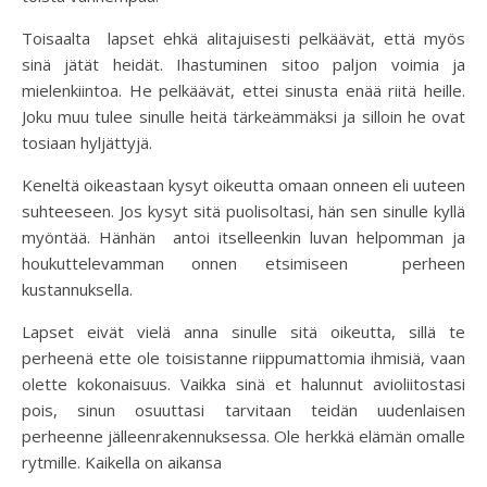
Toisaalta lapset ehkä alitajuisesti pelkäävät, että myös
sinä jätät heidät. Ihastuminen sitoo paljon voimia ja
mielenkiintoa. He pelkäävät, ettei sinusta enää riitä heille.
Joku muu tulee sinulle heitä tärkeämmäksi ja silloin he ovat
tosiaan hyljättyjä.
Keneltä oikeastaan kysyt oikeutta omaan onneen eli uuteen
suhteeseen. Jos kysyt sitä puolisoltasi, hän sen sinulle kyllä
myöntää. Hänhän antoi itselleenkin luvan helpomman ja
houkuttelevamman onnen etsimiseen perheen
kustannuksella.
Lapset eivät vielä anna sinulle sitä oikeutta, sillä te
perheenä ette ole toisistanne riippumattomia ihmisiä, vaan
olette kokonaisuus. Vaikka sinä et halunnut avioliitostasi
pois, sinun osuuttasi tarvitaan teidän uudenlaisen
perheenne jälleenrakennuksessa. Ole herkkä elämän omalle
rytmille. Kaikella on aikansa