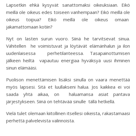
Lapsetkin ehkä kysyvät sanattomaksi oikeuksiaan. Eikö
meillä ole oikeus edes toiseen vanhempaan? Eikö meillä ole
oikeus toipua? Eikö meillä ole oikeus omaan
jakamattomaan kotiin?
Nyt on lasten surun vuoro. Siinä he tarvitsevat sinua.
Vähitellen he voimistuvat ja löytävät elämänhalun ja ilon
uudenlaisessa perhetilanteessa. Tasapainottumisen
jälkeen heiltä vapautuu energiaa hyväksyä uusi ihminen
sinun elämääsi.
Puolison menettämisen lisäksi sinulla on vaara menettää
myös lapsesi. Sitä et luullakseni halua. Jos kaikkea ei voi
saada yhtä aikaa, on haluamansa asiat pantava
järjestykseen. Siinä on tehtävää sinulle tällä hetkellä.
Vielä tulet olemaan kiitollinen itsellesi oikeista, rakastamaasi
perhettä palvelevista valinnoista.