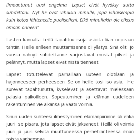
ilmaantunut uusi ongelma. Lapset eivät hyväksy uutta
suhdettani. Nyt he ovat vihaisia minulle, jopa vihaisempia
kuin kotoa lähteneelle puolisolleni. Eikö minullakin ole oikeus
omaan onneen”
Lasten kannalta teillä tapahtuu isoja asioita liian nopeaan
tahtiin. Heille erilleen muuttamisenne oli yllätys. Sinä olit jo
vuosia nähnyt suhdettanne varjostavat mustat pilvet ja
pelännyt, mutta lapset eivät niistä tienneet.
Lapset totuttelevat parhaillaan uuteen olotilaan ja
hajonneeseen perheeseen. Se on heille tosi iso asia. He
surevat tapahtunutta, kyselevät ja asettavat mielessään
palasia paikoilleen. Sopeutuminen ja elämän uudelleen
rakentuminen vie aikansa ja vaatii voimia.
Sinun uuden suhteesi ilmestyminen elämänpiiriinne oli ehkä
juuri se pisara, jota lapset eivät jaksaneet. Heillä oli voimia
juuri ja juuri selvitä muuttuneessa perhetilanteessa ilman
toista vanhempaa.