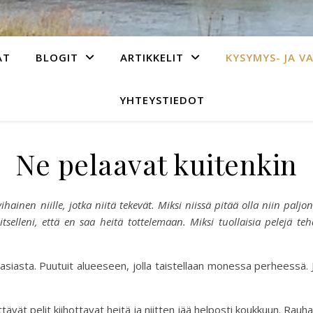
AT
BLOGIT
ARTIKKELIT
KYSYMYS- JA V
YHTEYSTIEDOT
Ne pelaavat kuitenkin
hainen niille, jotka niitä tekevät. Miksi niissä pitää olla niin paljon
ös itselleni, että en saa heitä tottelemaan. Miksi tuollaisia pelej
 asiasta. Puutuit alueeseen, jolla taistellaan monessa perheessä. 
ttävät pelit kiihottavat heitä ja niitten jää helposti koukkuun. Rauha