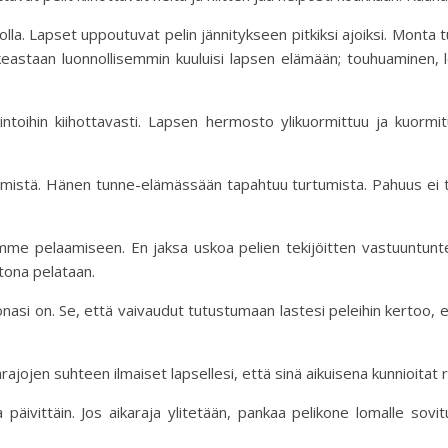
solla. Lapset uppoutuvat pelin jännitykseen pitkiksi ajoiksi. Monta
eastaan luonnollisemmin kuuluisi lapsen elämään; touhuaminen, 
mintoihin kiihottavasti. Lapsen hermosto ylikuormittuu ja kuorm
ekemistä. Hänen tunne-elämässään tapahtuu turtumista. Pahuus ei
 pelaamiseen. En jaksa uskoa pelien tekijöitten vastuuntunte
otona pelataan.
tonasi on. Se, että vaivaudut tutustumaan lastesi peleihin kertoo, et
ikärajojen suhteen ilmaiset lapsellesi, että sinä aikuisena kunnioita
 päivittäin. Jos aikaraja ylitetään, pankaa pelikone lomalle sovitu