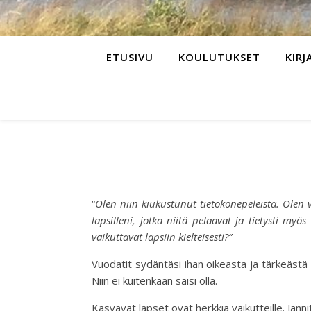
ETUSIVU
KOULUTUKSET
KIRJ
“
Olen niin kiukustunut tietokonepeleistä. Olen vi
lapsilleni, jotka niitä pelaavat ja tietysti my
vaikuttavat lapsiin kielteisesti?”
Vuodatit sydäntäsi ihan oikeasta ja tärkeästä
Niin ei kuitenkaan saisi olla.
Kasvavat lapset ovat herkkiä vaikutteille. Jänni