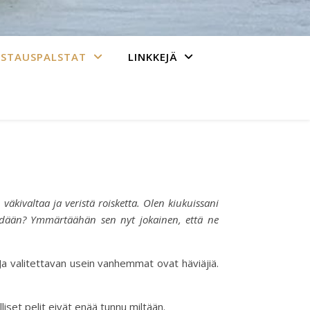
ASTAUSPALSTAT
LINKKEJÄ
 väkivaltaa ja veristä roisketta. Olen kiukuissani
ä tehdään? Ymmärtäähän sen nyt jokainen, että ne
Ja valitettavan usein vanhemmat ovat häviäjiä.
lliset pelit eivät enää tunnu miltään.