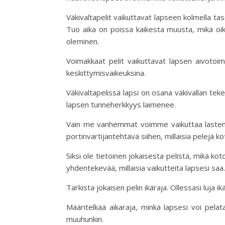
Väkivaltapelit vaikuttavat lapseen kolmella ta
Tuo aika on poissa kaikesta muusta, mikä oik
oleminen.
Voimakkaat pelit vaikuttavat lapsen aivotoi
keskittymisvaikeuksina.
Väkivaltapelissä lapsi on osana väkivallan t
lapsen tunneherkkyys laimenee.
Vain me vanhemmat voimme vaikuttaa lastemme
portinvartijantehtävä siihen, millaisia pelejä k
Siksi ole tietoinen jokaisesta pelistä, mikä ko
yhdentekevää, millaisia vaikutteita lapsesi saa.
Tarkista jokaisen pelin ikäraja. Ollessasi luja 
Määritelkää aikaraja, minkä lapsesi voi pelata
muuhunkin.