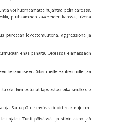
 tuntia voi huomaamatta hujahtaa pelin ääressä.
leikki, puuhaaminen kavereiden kanssa, ulkona
itus puretaan levottomuutena, aggressiona ja
 tunnukaan enää pahalta. Oikeassa elämässäkin
en heräämiseen. Siksi meille vanhemmille jää
tä olet kiinnostunut lapsestasi eikä sinulle ole
t rajoja. Sama pätee myös videoitten ikärajoihin.
ksi ajaksi. Tunti päivässä ja silloin aikaa jää