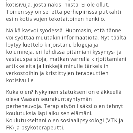
kotisivuja, josta näkisi niistä. Ei ole ollut.
Toinen syy on se, että perhepiirissä putkahti
esiin kotisivujen tekotaitoinen henkilö.
Nälkä kasvoi syödessä. Huomasin, että tänne
voi syöttää muutakin informaatiota. Nyt täältä
löytyy luettelo kirjoistani, blogeja ja
kolumneja, eri lehdissä pitämiäni kysymys- ja
vastauspalstoja, matkan varrella kirjoittamiani
artikkeleita ja linkkejä minulle tärkeisiin
verkostoihin ja kristittyjen terapeuttien
kotisivuille.
Kuka olen? Nykyinen statukseni on eläkkeellä
oleva Vaasan seurakuntayhtymän
perheneuvoja. Terapiatyön lisäksi olen tehnyt
koulutuksia läpi aikuisen elämäni.
Koulutukseltani olen sosiaalipsykologi (VTK ja
FK) ja psykoterapeutti.