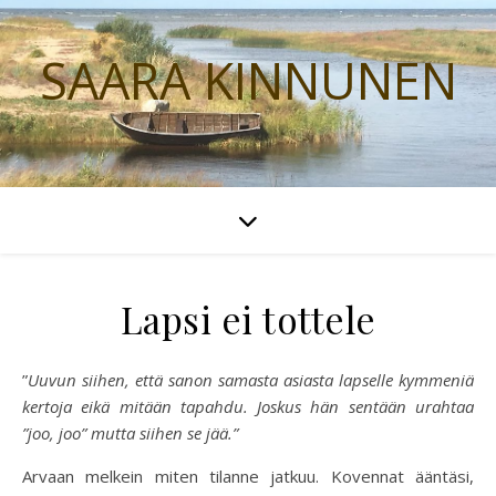
SAARA KINNUNEN
Lapsi ei tottele
”
Uuvun siihen, että sanon samasta asiasta lapselle kymmeniä
kertoja eikä mitään tapahdu. Joskus hän sentään urahtaa
”joo, joo” mutta siihen se jää.”
Arvaan melkein miten tilanne jatkuu. Kovennat ääntäsi,