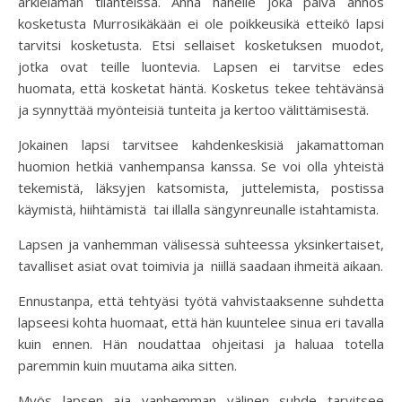
arkielämän tilanteissa. Anna hänelle joka päivä annos
kosketusta Murrosikäkään ei ole poikkeusikä etteikö lapsi
tarvitsi kosketusta. Etsi sellaiset kosketuksen muodot,
jotka ovat teille luontevia. Lapsen ei tarvitse edes
huomata, että kosketat häntä. Kosketus tekee tehtävänsä
ja synnyttää myönteisiä tunteita ja kertoo välittämisestä.
Jokainen lapsi tarvitsee kahdenkeskisiä jakamattoman
huomion hetkiä vanhempansa kanssa. Se voi olla yhteistä
tekemistä, läksyjen katsomista, juttelemista, postissa
käymistä, hiihtämistä tai illalla sängynreunalle istahtamista.
Lapsen ja vanhemman välisessä suhteessa yksinkertaiset,
tavalliset asiat ovat toimivia ja niillä saadaan ihmeitä aikaan.
Ennustanpa, että tehtyäsi työtä vahvistaaksenne suhdetta
lapseesi kohta huomaat, että hän kuuntelee sinua eri tavalla
kuin ennen. Hän noudattaa ohjeitasi ja haluaa totella
paremmin kuin muutama aika sitten.
Myös lapsen aja vanhemman välinen suhde tarvitsee