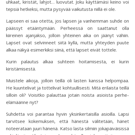
uhkaat, kiristät, lahjot… luovutat. Joku käyttämäsi keino voi
tepsiä hetkeksi, mutta pysyvää vaikutusta niillä ei ole.
Lapseen ei saa otetta, jos lapsen ja vanhemman suhde on
päässyt etääntymään. Perheessä on saattanut olla
kiireinen ajanjakso, jolloin yhteinen aika on jäänyt vähiin.
Lapset ovat selvinneet siitä kyllä, mutta yhteyden puute
alkaa näkyä esimerkiksi siinä, että lapset eivät tottele.
Kurin palautus alkaa suhteen hoitamisesta, ei kurin
kiristämisestä.
Muistele aikoja, jolloin teillä oli lasten kanssa helpompaa.
He kuuntelivat ja tottelivat kohtuullisesti. Mitä erilaista teillä
silloin oli? Voisitko palauttaa jotain noista asioista perhe-
elämäänne nyt?
Suhdetta voi parantaa hyvin yksinkertaisilla asioilla. Lapsi
tarvitsee kokemuksen, että hänestä välitetään, hänet
noteerataan juuri hänenä. Katso lasta silmiin jokapäiväisissä