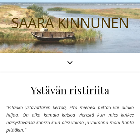
SAARA KINNUNEN
Ystävän ristiriita
”Pitääkö ystävättären kertoa, että miehesi pettää vai ollako
hiljaa. On aika kamala katsoa vierestä kun mies kulkee
naisystävänsä kanssa kuin olisi vaimo ja vaimona moni häntä
pitääkin.”