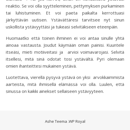
reaktio. Se voi olla syytteleminen, pettymyksen purkaminen
tai luhistuminen. Et voi paeta paikalta kerrottuasi
järkyttävän uutisen. Ystävättäresi tarvitsee nyt sinun
uskollista ystävyyttäsi ja tukeasi selvitäkseen eteenpäin.
Huomaatko että toinen ihminen ei voi antaa sinulle yhtä
ainoaa vastausta. Joudut käymään oman painisi. Kuuntele
itseäsi, mieti motiiveitasi ja arvioi voimavarojasi. Selvitä
itsellesi, mitä sinä odotat tosi ystävältä. Pyri olemaan
omien ihanteittesi mukainen ystävä.
Luotettava, vierellä pysyvä ystävä on yksi arvokkaimmista
aarteista, mitä ihmisellä elämässä voi olla. Luulen, että
sinussa on kaikki ainekset sellaiseen ystävyyteen.
Ashe Teema
.
WP Royal