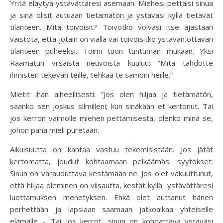
Yritä eläytyä ystävättäresi asemaan. Miehesi pettäisi sinua
ja sinä olisit autuaan tietämätön ja ystäväsi kyllä tietävät
tilanteen. Mitä toivoisit? Toivotko voivasi itse ajastaan
vaistota, että jotain on vialla vai toivoisitko ystävän ottavan
tilanteen puheeksi. Toimi tuon tuntuman mukaan. Yksi
Raamatun viisaista neuvoista kuuluu: ”Mitä tahdotte
ihmisten tekevän teille, tehkää te samoin heille.”
Mietit ihan aiheellisesti: ”Jos olen hiljaa ja tietämätön,
saanko sen joskus silmilleni; kun sinäkään et kertonut. Tai
jos kerron vaimolle miehen pettämisestä, olenko minä se,
johon paha mieli puretaan.
Aikuisuutta on kantaa vastuu tekemisistään. Jos jätät
kertomatta, joudut kohtaamaan pelkäämäsi syytökset.
Sinun on varauduttava kestämään ne. Jos olet vakuuttunut,
että hiljaa oleminen on viisautta, kestät kyllä ystävättäresi
luottamuksen menetyksen. Ehkä olet auttanut hänen
perhettään ja lapsiaan saamaan jatkoaikaa yhteiselle
elämälle -. Tai jos kerrot, sinun on kohdattava ystäväsi