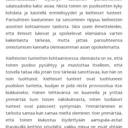
salaisuuksiksi kaksi asiaa. Niistä toinen on puolisoitten kyky
kohdata ja käsitellä erimielisyydet ja kielteiset tunteet.
Parisuhteen kaatuminen tai seisominen riippuu kielteisten
asioitten kohtaamisen taidosta. Siksi usein ihmettelenkin,
että ihmiset lukevat ja opiskelevat elämäänsä varten
kaikenlaista tärkeää, mutta jättää parisuhteensa
onnistumisen kannalta olennaisimman asian opiskelematta.
Kielteisten tunteitten kohtaamisessa olennaista on se, että
toinen puoliso pysähtyy ja muistuttaa itselleen, että
toisella taitaa olla jotain tosi tärkeää sanottavaa, kun hän on
noin tuohtunut. Kielteiset tunteet ovat tuohtuneen
puoliskon tunteita, kuulijan ei pidä niistä provosoitua itse
kiukkuiseksi. Hänen tehtävänsä on kuunnella ja yrittää
ymmärtää tuon toisen näkökulmasta, miten tuollaiset
tunteet ovat päässeet syntymään. Ymmärtäminen ei
tarkoita samaa kuin samaa mieltä oleminen. Voin ymmärtää,
että toinen kiukustuu löydettyään aamupala-astiat
iltapäivällä keittiön pöydältä, vaikka minua ne eivät yhtään