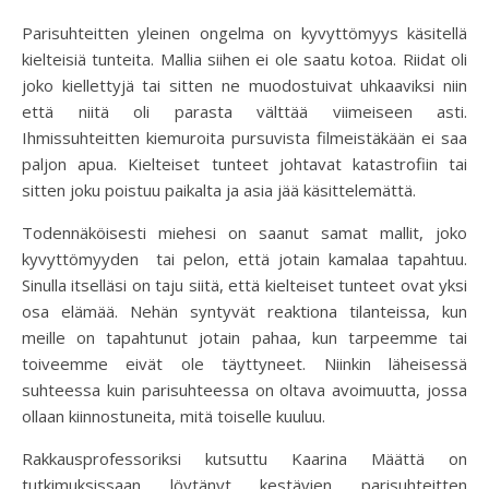
Parisuhteitten yleinen ongelma on kyvyttömyys käsitellä
kielteisiä tunteita. Mallia siihen ei ole saatu kotoa. Riidat oli
joko kiellettyjä tai sitten ne muodostuivat uhkaaviksi niin
että niitä oli parasta välttää viimeiseen asti.
Ihmissuhteitten kiemuroita pursuvista filmeistäkään ei saa
paljon apua. Kielteiset tunteet johtavat katastrofiin tai
sitten joku poistuu paikalta ja asia jää käsittelemättä.
Todennäköisesti miehesi on saanut samat mallit, joko
kyvyttömyyden tai pelon, että jotain kamalaa tapahtuu.
Sinulla itselläsi on taju siitä, että kielteiset tunteet ovat yksi
osa elämää. Nehän syntyvät reaktiona tilanteissa, kun
meille on tapahtunut jotain pahaa, kun tarpeemme tai
toiveemme eivät ole täyttyneet. Niinkin läheisessä
suhteessa kuin parisuhteessa on oltava avoimuutta, jossa
ollaan kiinnostuneita, mitä toiselle kuuluu.
Rakkausprofessoriksi kutsuttu Kaarina Määttä on
tutkimuksissaan löytänyt kestävien parisuhteitten