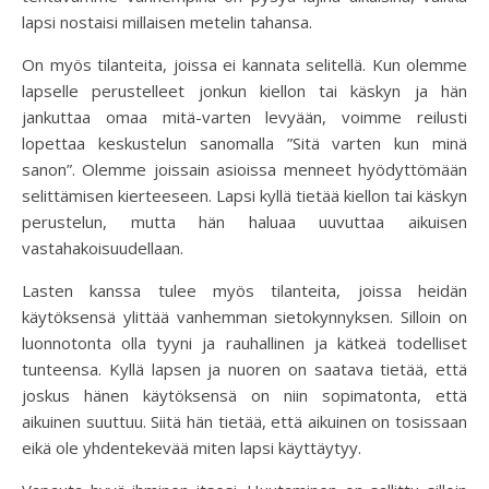
lapsi nostaisi millaisen metelin tahansa.
On myös tilanteita, joissa ei kannata selitellä. Kun olemme
lapselle perustelleet jonkun kiellon tai käskyn ja hän
jankuttaa omaa mitä-varten levyään, voimme reilusti
lopettaa keskustelun sanomalla ”Sitä varten kun minä
sanon”. Olemme joissain asioissa menneet hyödyttömään
selittämisen kierteeseen. Lapsi kyllä tietää kiellon tai käskyn
perustelun, mutta hän haluaa uuvuttaa aikuisen
vastahakoisuudellaan.
Lasten kanssa tulee myös tilanteita, joissa heidän
käytöksensä ylittää vanhemman sietokynnyksen. Silloin on
luonnotonta olla tyyni ja rauhallinen ja kätkeä todelliset
tunteensa. Kyllä lapsen ja nuoren on saatava tietää, että
joskus hänen käytöksensä on niin sopimatonta, että
aikuinen suuttuu. Siitä hän tietää, että aikuinen on tosissaan
eikä ole yhdentekevää miten lapsi käyttäytyy.