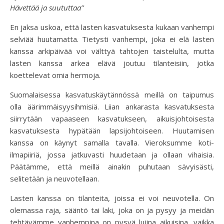
Hävettää ja suututtaa”
En jaksa uskoa, että lasten kasvatuksesta kukaan vanhempi
selviää huutamatta. Tietysti vanhempi, joka ei elä lasten
kanssa arkipäivää voi välttyä tahtojen taistelulta, mutta
lasten kanssa arkea elävä joutuu tilanteisiin, jotka
koettelevat omia hermoja.
Suomalaisessa kasvatuskäytännössä meillä on taipumus
olla äärimmäisyysihmisiä. Liian ankarasta kasvatuksesta
siirrytään vapaaseen kasvatukseen, aikuisjohtoisesta
kasvatuksesta hypätään lapsijohtoiseen. Huutamisen
kanssa on käynyt samalla tavalla. Vieroksumme koti-
ilmapiiriä, jossa jatkuvasti huudetaan ja ollaan vihaisia.
Päätämme, että meillä ainakin puhutaan sävyisästi,
selitetään ja neuvotellaan.
Lasten kanssa on tilanteita, joissa ei voi neuvotella. On
olemassa raja, sääntö tai laki, joka on ja pysyy ja meidän
tehtävämme vanhempina on pysyä lujina aikuisina, vaikka