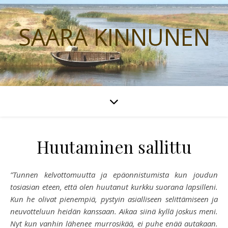
SAARA KINNUNEN
Huutaminen sallittu
”Tunnen kelvottomuutta ja epäonnistumista kun joudun
tosiasian eteen, että olen huutanut kurkku suorana lapsilleni.
Kun he olivat pienempiä, pystyin asialliseen selittämiseen ja
neuvotteluun heidän kanssaan. Aikaa siinä kyllä joskus meni.
Nyt kun vanhin lähenee murrosikää, ei puhe enää autakaan.