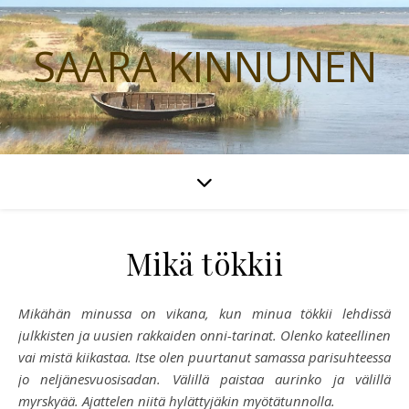
SAARA KINNUNEN
Mikä tökkii
Mikähän minussa on vikana, kun minua tökkii lehdissä
julkkisten ja uusien rakkaiden onni-tarinat. Olenko kateellinen
vai mistä kiikastaa. Itse olen puurtanut samassa parisuhteessa
jo neljänesvuosisadan. Välillä paistaa aurinko ja välillä
myrskyää. Ajattelen niitä hylättyjäkin myötätunnolla.