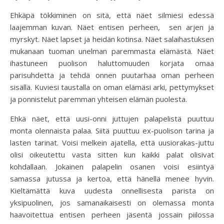
Ehkäpä tökkiminen on sitä, että näet silmiesi edessä
laajemman kuvan. Näet entisen perheen, sen arjen ja
myrskyt. Näet lapset ja heidän kotinsa. Näet salaihastuksen
mukanaan tuoman unelman paremmasta elämästä. Näet
ihastuneen puolison haluttomuuden korjata omaa
parisuhdetta ja tehdä onnen puutarhaa oman perheen
sisällä. Kuviesi taustalla on oman elämäsi arki, pettymykset
ja ponnistelut paremman yhteisen elämän puolesta.
Ehkä näet, että uusi-onni juttujen palapelistä puuttuu
monta olennaista palaa. Siitä puuttuu ex-puolison tarina ja
lasten tarinat. Voisi melkein ajatella, että uusiorakas-juttu
olisi oikeutettu vasta sitten kun kaikki palat olisivat
kohdallaan. Jokainen palapelin osanen voisi esiintyä
samassa jutussa ja kertoa, että hänellä menee hyvin.
Kieltämättä kuva uudesta onnellisesta parista on
yksipuolinen, jos samanaikaisesti on olemassa monta
haavoitettua entisen perheen jäsentä jossain piilossa