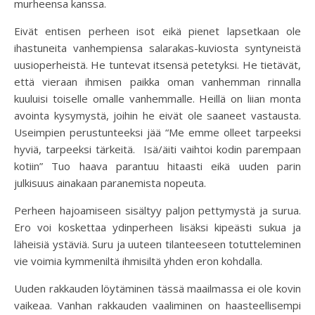
murheensa kanssa.
Eivät entisen perheen isot eikä pienet lapsetkaan ole
ihastuneita vanhempiensa salarakas-kuviosta syntyneistä
uusioperheistä. He tuntevat itsensä petetyksi. He tietävät,
että vieraan ihmisen paikka oman vanhemman rinnalla
kuuluisi toiselle omalle vanhemmalle. Heillä on liian monta
avointa kysymystä, joihin he eivät ole saaneet vastausta.
Useimpien perustunteeksi jää “Me emme olleet tarpeeksi
hyviä, tarpeeksi tärkeitä. Isä/äiti vaihtoi kodin parempaan
kotiin” Tuo haava parantuu hitaasti eikä uuden parin
julkisuus ainakaan paranemista nopeuta.
Perheen hajoamiseen sisältyy paljon pettymystä ja surua.
Ero voi koskettaa ydinperheen lisäksi kipeästi sukua ja
läheisiä ystäviä. Suru ja uuteen tilanteeseen totutteleminen
vie voimia kymmeniltä ihmisiltä yhden eron kohdalla.
Uuden rakkauden löytäminen tässä maailmassa ei ole kovin
vaikeaa. Vanhan rakkauden vaaliminen on haasteellisempi