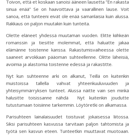
Toivon, että et koskaan sanoisi ääneen lausetta ”En rakasta
sinua enää” Se on haavoittava ja vaarallinen lause. Voit
sanoa, että tunteeni eivät ole enää samanlaisia kuin alussa.
Rakkaus on paljon muutakin kuin tunteita.
Olette eläneet yhdessä muutaman vuoden. Elitte kiihkeän
romanssin ja tiesitte molemmat, että haluatte jakaa
elämänne toistenne kanssa. Rakastumisvaiheessa olette
saaneet arvokkaan pääoman suhteellenne. Olitte läheisiä,
avoimia ja alastomia toistenne edessä ja rakastitte.
Nyt kun suhteenne arki on alkanut, Teillä on kuitenkin
muistoissa tallella vahvat yhteenkuuluvuuden ja
yhteisymmärryksen tunteet. Alussa näitte vain sen minkä
halusitte toisissanne nähdä Nyt kuitenkin joudutte
tutustumaan toisiinne tarkemmin. Löytöretki on alkamassa.
Parisuhteen lainalaisuudet toistuvat jokaisessa liitossa.
Siksi parisuhteen kasvussa tarvitaan paljon tahtomista ja
työtä sen kasvun eteen. Tunteetkin muuttavat muotoaan.