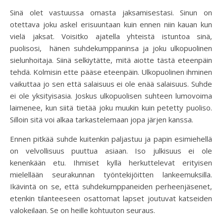
Sinä olet vastuussa omasta jaksamisestasi. Sinun on
otettava joku askel erisuuntaan kuin ennen niin kauan kun
vielä jaksat. Voisitko ajatella yhteistä istuntoa sinä,
puolisosi, hänen suhdekumppaninsa ja joku ulkopuolinen
sielunhoitaja. Siinä selkiytätte, mitä aiotte tästä eteenpäin
tehdä. Kolmisin ette pääse eteenpäin. Ulkopuolinen ihminen
vaikuttaa jo sen että salaisuus ei ole enää salaisuus. Suhde
ei ole yksityisasia. Joskus ulkopuolisen suhteen lumovoima
laimenee, kun siitä tietää joku muukin kuin petetty puoliso.
Silloin sitä voi alkaa tarkastelemaan jopa järjen kanssa.
Ennen pitkää suhde kuitenkin paljastuu ja papin esimiehellä
on velvollisuus puuttua asiaan. Iso julkisuus ei ole
kenenkään etu. Ihmiset kyllä herkuttelevat erityisen
mielellään seurakunnan työntekijöitten lankeemuksilla.
Ikävintä on se, että suhdekumppaneiden perheenjäsenet,
etenkin tilanteeseen osattomat lapset joutuvat katseiden
valokeilaan. Se on heille kohtuuton seuraus.