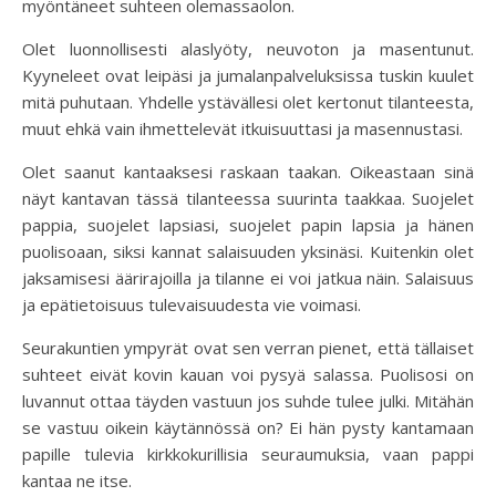
myöntäneet suhteen olemassaolon.
Olet luonnollisesti alaslyöty, neuvoton ja masentunut.
Kyyneleet ovat leipäsi ja jumalanpalveluksissa tuskin kuulet
mitä puhutaan. Yhdelle ystävällesi olet kertonut tilanteesta,
muut ehkä vain ihmettelevät itkuisuuttasi ja masennustasi.
Olet saanut kantaaksesi raskaan taakan. Oikeastaan sinä
näyt kantavan tässä tilanteessa suurinta taakkaa. Suojelet
pappia, suojelet lapsiasi, suojelet papin lapsia ja hänen
puolisoaan, siksi kannat salaisuuden yksinäsi. Kuitenkin olet
jaksamisesi äärirajoilla ja tilanne ei voi jatkua näin. Salaisuus
ja epätietoisuus tulevaisuudesta vie voimasi.
Seurakuntien ympyrät ovat sen verran pienet, että tällaiset
suhteet eivät kovin kauan voi pysyä salassa. Puolisosi on
luvannut ottaa täyden vastuun jos suhde tulee julki. Mitähän
se vastuu oikein käytännössä on? Ei hän pysty kantamaan
papille tulevia kirkkokurillisia seuraumuksia, vaan pappi
kantaa ne itse.