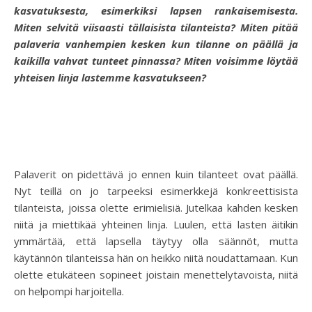
kasvatuksesta, esimerkiksi lapsen rankaisemisesta.
Miten selvitä viisaasti tällaisista tilanteista? Miten pitää
palaveria vanhempien kesken kun tilanne on päällä ja
kaikilla vahvat tunteet pinnassa? Miten voisimme löytää
yhteisen linja lastemme kasvatukseen?
Palaverit on pidettävä jo ennen kuin tilanteet ovat päällä.
Nyt teillä on jo tarpeeksi esimerkkejä konkreettisista
tilanteista, joissa olette erimielisiä. Jutelkaa kahden kesken
niitä ja miettikää yhteinen linja. Luulen, että lasten äitikin
ymmärtää, että lapsella täytyy olla säännöt, mutta
käytännön tilanteissa hän on heikko niitä noudattamaan. Kun
olette etukäteen sopineet joistain menettelytavoista, niitä
on helpompi harjoitella.