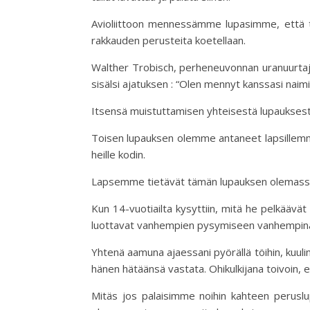
Avioliittoon mennessämme lupasimme, että ta
rakkauden perusteita koetellaan.
Walther Trobisch, perheneuvonnan uranuurtaja 
sisälsi ajatuksen : “Olen mennyt kanssasi naim
Itsensä muistuttamisen yhteisestä lupauksest
Toisen lupauksen olemme antaneet lapsillemm
heille kodin.
Lapsemme tietävät tämän lupauksen olemassao
Kun 14-vuotiailta kysyttiin, mitä he pelkäävät
luottavat vanhempien pysymiseen vanhempina, 
Yhtenä aamuna ajaessani pyörällä töihin, kuulin e
hänen hätäänsä vastata. Ohikulkijana toivoin, e
Mitäs jos palaisimme noihin kahteen perus