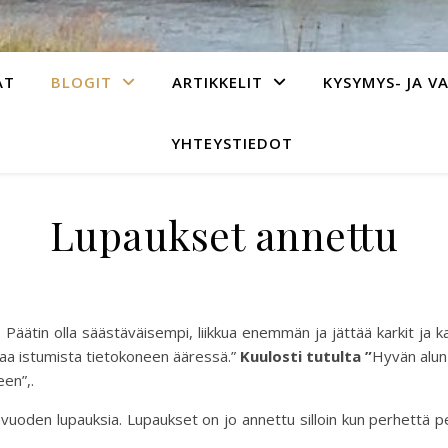
AT
BLOGIT
ARTIKKELIT
KYSYMYS- JA V
YHTEYSTIEDOT
Lupaukset annettu
ätin olla säästäväisempi, liikkua enemmän ja jättää karkit ja kakut
haa istumista tietokoneen ääressä.”
Kuulosti tutulta ”
Hyvän alun 
een”,.
nvuoden lupauksia. Lupaukset on jo annettu silloin kun perhettä pe