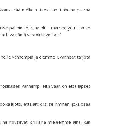
kaus elää melkein itsestään. Pahoina päivinä
se pahoina päivinä oli: “I married you“. Lause
ohdattava nämä vastoinkäymiset.“
heille vanhempia ja olemme luvanneet tarjota
urrosikäisen vanhempi. Niin vaan on että lapset
oika luotti, että äiti olisi se ihminen, joka osaa
 ne nousevat kirkkaina mieleemme aina, kun