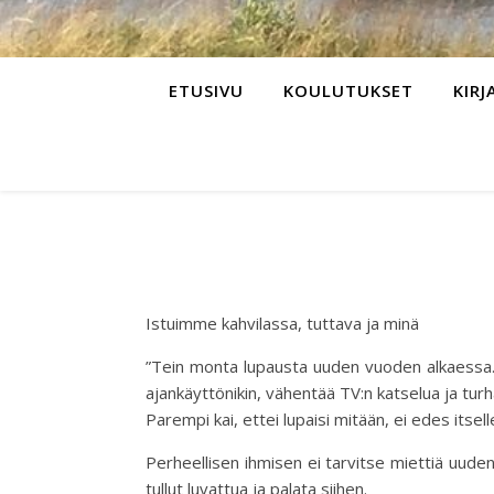
ETUSIVU
KOULUTUKSET
KIRJ
Istuimme kahvilassa, tuttava ja minä
”Tein monta lupausta uuden vuoden alkaessa. Pä
ajankäyttönikin, vähentää TV:n katselua ja tur
Parempi kai, ettei lupaisi mitään, ei edes itsell
Perheellisen ihmisen ei tarvitse miettiä uude
tullut luvattua ja palata siihen.