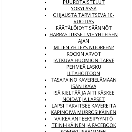
PUUROTAISTELUT
YÖKYLÄSSÄ
OHJAUSTA TARVITSEVA 10-
VUOTIAS
RÄÄTÄLÖIDYT SÄÄNNÖT
HARRASTUKSET VIE YHTEISEN
AJAN
MITEN YHTEYS NUOREEN?
ROCKIN ARVOT
JATKUVA HUOMION TARVE
PEHMEÄ LASKU
ILTAHOITOON
TASAPAINO KAVERIELÄMÄÄN
ISÄN IKÄVÄ
ISÄ KIELTÄÄ JA ÄITI KÄSKEE
NOIDAT JA LAPSET
LAPSI TARVITSEE KAVEREITA
KAPINOIVA MURROSIKÄINEN
VAIKEA ANTEEKSIPYYNTÖ
TEINI-IKÄINEN JA FACEBOOK
SOMEKIUSAAMINEN