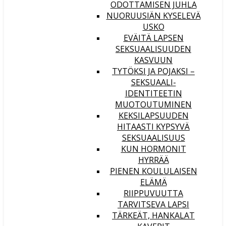
ODOTTAMISEN JUHLA
NUORUUSIÄN KYSELEVÄ
USKO
EVÄITÄ LAPSEN
SEKSUAALISUUDEN
KASVUUN
TYTÖKSI JA POJAKSI –
SEKSUAALI-
IDENTITEETIN
MUOTOUTUMINEN
KEKSILAPSUUDEN
HITAASTI KYPSYVÄ
SEKSUAALISUUS
KUN HORMONIT
HYRRÄÄ
PIENEN KOULULAISEN
ELÄMÄ
RIIPPUVUUTTA
TARVITSEVA LAPSI
TÄRKEÄT, HANKALAT