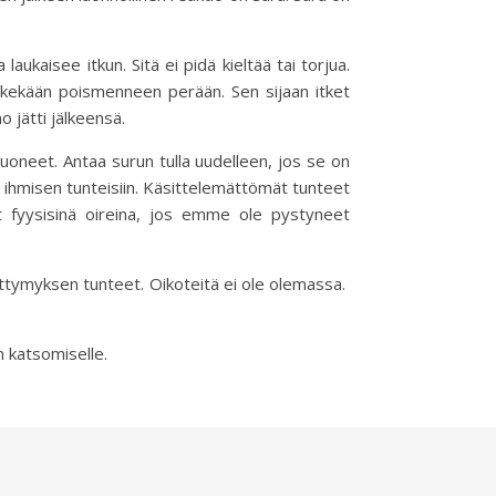
aukaisee itkun. Sitä ei pidä kieltää tai torjua.
itkekään poismenneen perään. Sen sijaan itket
o jätti jälkeensä.
tuoneet. Antaa surun tulla uudelleen, jos se on
 ihmisen tunteisiin. Käsittelemättömät tunteet
 fyysisinä oireina, jos emme ole pystyneet
ettymyksen tunteet. Oikoteitä ei ole olemassa.
 katsomiselle.