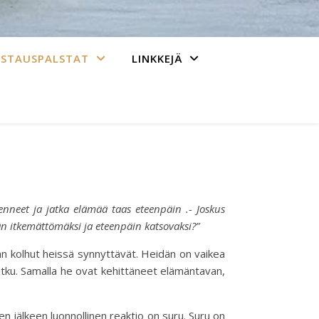
ASTAUSPALSTAT
LINKKEJÄ
enneet ja jatka elämää taas eteenpäin .- Joskus
än itkemättömäksi ja eteenpäin katsovaksi?”
än kolhut heissä synnyttävät. Heidän on vaikea
itku. Samalla he ovat kehittäneet elämäntavan,
en jälkeen luonnollinen reaktio on suru. Suru on