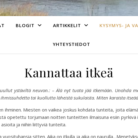
AT
BLOGIT
ARTIKKELIT
KYSYMYS- JA V
YHTEYSTIEDOT
Kannattaa itkeä
kuullut ystäviltä neuvon.: – Älä nyt tuota jää itkemään. Unohda m
hmissuhdetta tai kuollutta läheistä sukulaista. Miten karaista itseä
nen ihminen. Miesten on vaikea joskus kohdata tunteita, joita eläm
tä opetettu torjumaan noitten tunteitten ilmaisuna esiin pyrkivä 
ita ja niihin liittyviä tunteita.
ja vuosituhansia sitten. Aika on itkulla ja aika on naurulla…Menetyks