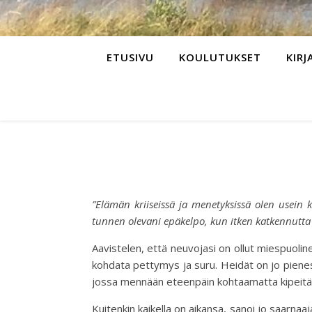
ETUSIVU
KOULUTUKSET
KIRJ
”Elämän kriiseissä ja menetyksissä olen usein 
tunnen olevani epäkelpo, kun itken katkennutta i
Aavistelen, että neuvojasi on ollut miespuoli
kohdata pettymys ja suru. Heidät on jo pienes
jossa mennään eteenpäin kohtaamatta kipeitä asio
Kuitenkin kaikella on aikansa, sanoi jo saarnaa