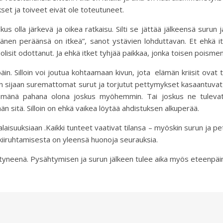
set ja toiveet eivät ole toteutuneet.
 olla järkevä ja oikea ratkaisu. Silti se jättää jälkeensä surun ja l
a hänen peräänsä on itkeä”, sanot ystävien lohduttavan. Et ehkä 
olisit odottanut. Ja ehkä itket tyhjää paikkaa, jonka toisen poismen
n. Silloin voi joutua kohtaamaan kivun, jota elämän kriisit ovat 
 Sen sijaan suremattomat surut ja torjutut pettymykset kasaantuvat
ttömänä pahana olona joskus myöhemmin. Tai joskus ne tulevat
n sitä. Silloin on ehkä vaikea löytää ahdistuksen alkuperää.
isuuksiaan .Kaikki tunteet vaativat tilansa – myöskin surun ja p
 kiiruhtamisesta on yleensä huonoja seurauksia.
tyneenä. Pysähtymisen ja surun jälkeen tulee aika myös eteenpäin