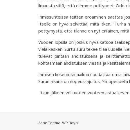
ilmausta siitä, että olemme pettyneet. Odotuk
Ihmissuhteissa teitten eroaminen saattaa joskus
Itselle on hyvä selvittää, mitä itken. ”Turh
pettymystä, että tilanne on nyt erilainen, mitä 
Vuoden lopulla on joskus hyvä katsoa taaksepäi
vielä kesken. Surtu suru tekee tilaa uudelle.
tulevat pintaan ahdistuksena ja selittämä
kohtaamaan ahdistuksen viestiä ja käsittelemää
Ihmisen kokemusmaailma noudattaa omia lainala
Surun aikana on nopeusrajoitus. Ylinopeudella
Itkun jälkeen voi uuteen vuoteen astua keven
Ashe Teema
.
WP Royal