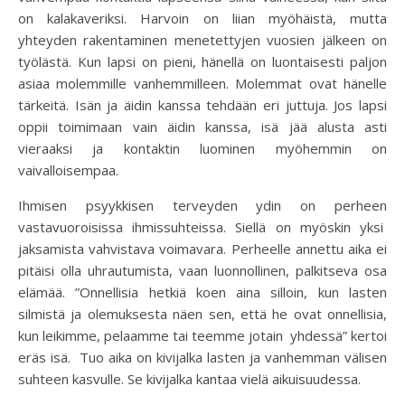
on kalakaveriksi. Harvoin on liian myöhäistä, mutta
yhteyden rakentaminen menetettyjen vuosien jälkeen on
työlästä. Kun lapsi on pieni, hänellä on luontaisesti paljon
asiaa molemmille vanhemmilleen. Molemmat ovat hänelle
tärkeitä. Isän ja äidin kanssa tehdään eri juttuja. Jos lapsi
oppii toimimaan vain äidin kanssa, isä jää alusta asti
vieraaksi ja kontaktin luominen myöhemmin on
vaivalloisempaa.
Ihmisen psyykkisen terveyden ydin on perheen
vastavuoroisissa ihmissuhteissa. Siellä on myöskin yksi
jaksamista vahvistava voimavara. Perheelle annettu aika ei
pitäisi olla uhrautumista, vaan luonnollinen, palkitseva osa
elämää. ”Onnellisia hetkiä koen aina silloin, kun lasten
silmistä ja olemuksesta näen sen, että he ovat onnellisia,
kun leikimme, pelaamme tai teemme jotain yhdessä” kertoi
eräs isä. Tuo aika on kivijalka lasten ja vanhemman välisen
suhteen kasvulle. Se kivijalka kantaa vielä aikuisuudessa.