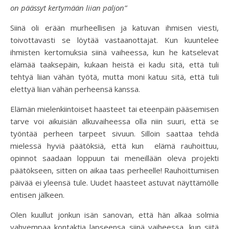
on päässyt kertymään liian paljon”
Siinä oli erään murheellisen ja katuvan ihmisen viesti,
toivottavasti se löytää vastaanottajat. Kun kuuntelee
ihmisten kertomuksia siinä vaiheessa, kun he katselevat
elämää taaksepäin, kukaan heistä ei kadu sitä, että tuli
tehtyä liian vähän työtä, mutta moni katuu sitä, että tuli
elettyä liian vähän perheensä kanssa.
Elämän mielenkiintoiset haasteet tai eteenpäin pääsemisen
tarve voi aikuisiän alkuvaiheessa olla niin suuri, että se
työntää perheen tarpeet sivuun. Silloin saattaa tehdä
mielessä hyviä päätöksiä, että kun elämä rauhoittuu,
opinnot saadaan loppuun tai meneillään oleva projekti
päätökseen, sitten on aikaa taas perheelle! Rauhoittumisen
päivää ei yleensä tule. Uudet haasteet astuvat näyttämölle
entisen jälkeen.
Olen kuullut jonkun isän sanovan, että hän alkaa solmia
vahvempaa kontaktia lapseensa siinä vaiheessa, kun siitä