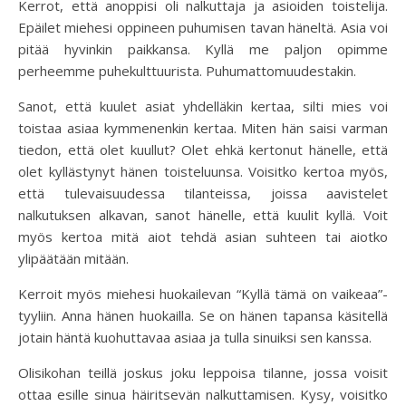
Kerrot, että anoppisi oli nalkuttaja ja asioiden toistelija.
Epäilet miehesi oppineen puhumisen tavan häneltä. Asia voi
pitää hyvinkin paikkansa. Kyllä me paljon opimme
perheemme puhekulttuurista. Puhumattomuudestakin.
Sanot, että kuulet asiat yhdelläkin kertaa, silti mies voi
toistaa asiaa kymmenenkin kertaa. Miten hän saisi varman
tiedon, että olet kuullut? Olet ehkä kertonut hänelle, että
olet kyllästynyt hänen toisteluunsa. Voisitko kertoa myös,
että tulevaisuudessa tilanteissa, joissa aavistelet
nalkutuksen alkavan, sanot hänelle, että kuulit kyllä. Voit
myös kertoa mitä aiot tehdä asian suhteen tai aiotko
ylipäätään mitään.
Kerroit myös miehesi huokailevan “Kyllä tämä on vaikeaa”-
tyyliin. Anna hänen huokailla. Se on hänen tapansa käsitellä
jotain häntä kuohuttavaa asiaa ja tulla sinuiksi sen kanssa.
Olisikohan teillä joskus joku leppoisa tilanne, jossa voisit
ottaa esille sinua häiritsevän nalkuttamisen. Kysy, voisitko