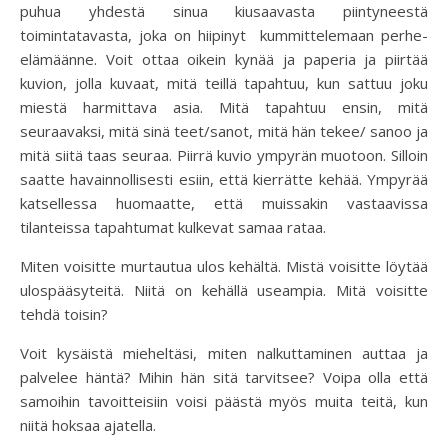
puhua yhdestä sinua kiusaavasta piintyneestä
toimintatavasta, joka on hiipinyt kummittelemaan perhe-
elämäänne. Voit ottaa oikein kynää ja paperia ja piirtää
kuvion, jolla kuvaat, mitä teillä tapahtuu, kun sattuu joku
miestä harmittava asia. Mitä tapahtuu ensin, mitä
seuraavaksi, mitä sinä teet/sanot, mitä hän tekee/ sanoo ja
mitä siitä taas seuraa. Piirrä kuvio ympyrän muotoon. Silloin
saatte havainnollisesti esiin, että kierrätte kehää. Ympyrää
katsellessa huomaatte, että muissakin vastaavissa
tilanteissa tapahtumat kulkevat samaa rataa.
Miten voisitte murtautua ulos kehältä. Mistä voisitte löytää
ulospääsyteitä. Niitä on kehällä useampia. Mitä voisitte
tehdä toisin?
Voit kysäistä mieheltäsi, miten nalkuttaminen auttaa ja
palvelee häntä? Mihin hän sitä tarvitsee? Voipa olla että
samoihin tavoitteisiin voisi päästä myös muita teitä, kun
niitä hoksaa ajatella.