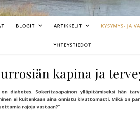
AT
BLOGIT
ARTIKKELIT
KYSYMYS- JA V
YHTEYSTIEDOT
urrosiän kapina ja terve
 on diabet
es.
Sokeritasapainon ylläpitämiseksi hän tarvi
inen ei kuitenkaan aina onnistu kivuttomasti. Mikä on para
settamia rajoja vastaan?”