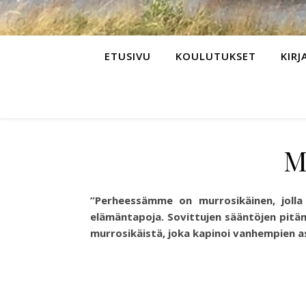
ETUSIVU
KOULUTUKSET
KIRJ
M
”Perheessämme on murrosikäinen, jolla
elämäntapoja. Sovittujen sääntöjen pitäm
murrosikäistä, joka kapinoi vanhempien a