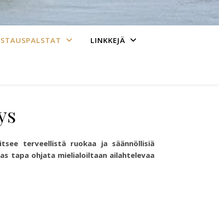
ASTAUSPALSTAT
LINKKEJÄ
ys
tsee terveellistä ruokaa ja säännöllisiä
s tapa ohjata mielialoiltaan ailahtelevaa