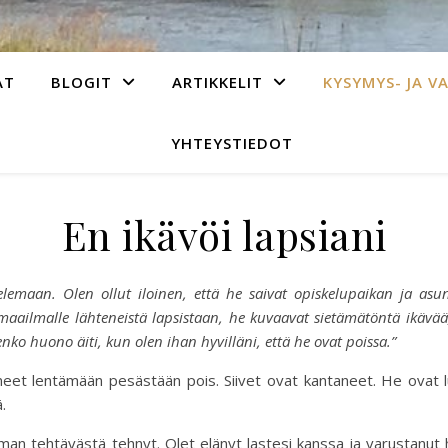
AT
BLOGIT
ARTIKKELIT
KYSYMYS- JA V
YHTEYSTIEDOT
En ikävöi lapsiani
lemaan. Olen ollut iloinen, että he saivat opiskelupaikan ja asu
 maailmalle lähteneistä lapsistaan, he kuvaavat sietämätöntä ikävä
olenko huono äiti, kun olen ihan hyvilläni, että he ovat poissa.”
nneet lentämään pesästään pois. Siivet ovat kantaneet. He ovat
.
n tehtävästä tehnyt. Olet elänyt lastesi kanssa ja varustanut h