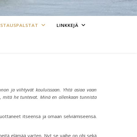
ASTAUSPALSTAT
LINKKEJÄ
nnon ja viihtyvät kouluissaan. Yhtä asiaa vaan
ä, mitä he tuntevat. Minä en ollenkaan tunnista
 luottaneet itseensä ja omaan selviämiseensä.
eitä elämää varten. Nyt se vaihe on ohi sekä