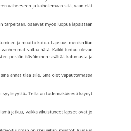
een vaiheeseen ja kaihoilemaan sitä, vaan elät
än tarpeitaan, osaavat myös luopua lapsistaan
stuminen ja muutto kotoa. Lapsuus menikin liian
le vanhemmat valtaa hätä. Kaikki tuntuu olevan
sten perään ikävöiminen sisältää katumusta ja
sinä annat tilaa sille. Sinä olet vapauttamassa
syyllisyyttä.. Teillä on todennäköisesti käynyt
 elämä jatkuu, vaikka aikuistuneet lapset ovat jo
ivoitui oman opiskeluaikani muistot. Kiusaus