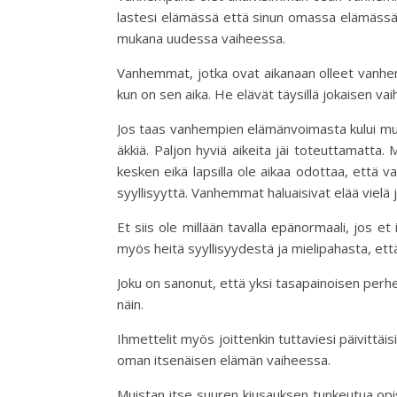
lastesi elämässä että sinun omassa elämässäsi
mukana uudessa vaiheessa.
Vanhemmat, jotka ovat aikanaan olleet vanhem
kun on sen aika. He elävät täysillä jokaisen vai
Jos taas vanhempien elämänvoimasta kului muiss
äkkiä. Paljon hyviä aikeita jäi toteuttamatta
kesken eikä lapsilla ole aikaa odottaa, että
syyllisyyttä. Vanhemmat haluaisivat elää vielä
Et siis ole millään tavalla epänormaali, jos e
myös heitä syyllisyydestä ja mielipahasta, että ä
Joku on sanonut, että yksi tasapainoisen perhe
näin.
Ihmettelit myös joittenkin tuttaviesi päivittäis
oman itsenäisen elämän vaiheessa.
Muistan itse suuren kiusauksen tunkeutua op