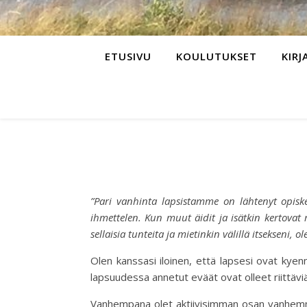
ETUSIVU
KOULUTUKSET
KIRJ
”Pari vanhinta lapsistamme on lähtenyt opiske
ihmettelen. Kun muut äidit ja isätkin kertovat
sellaisia tunteita ja mietinkin välillä itsekseni, 
Olen kanssasi iloinen, että lapsesi ovat kye
lapsuudessa annetut eväät ovat olleet riittäviä
Vanhempana olet aktiivisimman osan vanhemma