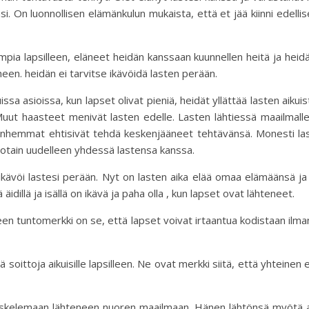
. On luonnollisen elämänkulun mukaista, että et jää kiinni edellis
pia lapsilleen, eläneet heidän kanssaan kuunnellen heitä ja heid
heen. heidän ei tarvitse ikävöidä lasten perään.
a asioissa, kun lapset olivat pieniä, heidät yllättää lasten aikui
. Muut haasteet menivät lasten edelle. Lasten lähtiessä maailmal
 vanhemmat ehtisivät tehdä keskenjääneet tehtävänsä. Monesti la
 jotain uudelleen yhdessä lastensa kanssa.
t ikävöi lastesi perään. Nyt on lasten aika elää omaa elämäänsä ja 
idillä ja isällä on ikävä ja paha olla , kun lapset ovat lähteneet.
en tuntomerkki on se, että lapset voivat irtaantua kodistaan ilman 
iä soittoja aikuisille lapsilleen. Ne ovat merkki siitä, että yhteinen
iskelemaan lähteneen nuoren maailmaan. Hänen lähtönsä myötä akt