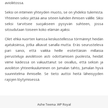
avioliitossa.
Seksi on intiimein yhteyden muoto, se on yhdeksi tulemista.
Yhteinen seksi jättää aina siteen kahden ihmisen välille. Siksi
seksi tarvitsee suojakseen pysyvän suhteen, jossa
sitoudutaan toiseen koko elämän ajaksi.
Olet ehkä nuorten kanssa keskustellessa törmännyt heidän
ajatuksiinsa, jotka alkavat sanalla mutta. Eräs seurusteleva
pari sanoi, että vaikka heille esitettäisiin millaisia
perusteluja avioliitoon asti odottamisen puolesta, heidät
viime kädessä on vakuuttanut se oivallus, että seksin ja
avioliiton yhteenkuuluminen on Jumalan tahto, Jumalan hyvä
suunnitelma ihmiselle. Se tieto auttoi heitä läheisyyden
rajojen löytymisessä.
Ashe Teema
.
WP Royal