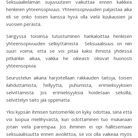
Seksuaalielämän sujuvuuteen vaikuttaa ennen kaikkea
henkinen yhteensopivuus. Yhteensopivuuden paljastaa aika
eli se onko toisen kanssa hyvä olla vielä kuukausien ja
vuosien perästä.
Sängyssä toisiinsa tutustuminen hankaloittaa henkisen
yhteensopivuuden selkiyttämistä. Seksuaalisuus on niin
suuri voima, että se voi pitää kaksi ihmistä yhdessä
pitkänkin aikaa, vaikka he oikeasti olisivat huonosti
yhteensopivia.
Seurustelun aikana harjoitellaan rakkauden taitoja, toisen
ilahduttamista, hellyyttä, puhumista, erimielisyyksien
selvittämistä. Jos erimielisyyksiä hoidetaan seksillä,
selvittelyn taito jää oppimatta.
Yksi kypsän ihmisen tuntomerkki on kyky odottaa, siinä että
voi luopua mielihyvästä, kun odottaminen tuo mukanaan
jotain vielä parempaa. Jos ihminen ei opi hallitsemaan
seksuaalisuutta ennen avioliittoa, se voi olla vaikeaa myös