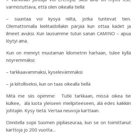
varmistuttava, että olen oikealla tiellä
– suuntaa voi kysyä niiltä, jotka tuntevat tien.
Olemattomalla kielitaidollakin pärjää kun ottaa kädet ja
ilmeet avuksi. Kun lausuimme tutun sanan CAMINO – apua
löytyi aina.
Kun on mennyt muutaman kilometrin harhaan, tulee kyllä
nöyremmäksi:
– tarkkaavammaksi, kyselevämmäksi
– ja kiitolliseksi, kun on taas oikealla tiellä
Mitä me siis opimme: Tutki tarkkaan, missä oikea tie
kulkee, älä luota yleiseen mielipiteeseen, älä edes kaikkiin
johtajiin. Kysy tietä. Vertaa neuvoja karttaan.
Onnitella sopii Suomen pipliaseuraa, kun se on toimittanut
karttoja jo 200 vuotta…