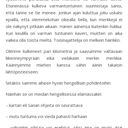
Etunenässä kulkeva varmantuntuinen suunnistaja sanoi,
että tänne se tie menee. Jonkun ajan kuluttua joku uskalsi
epäillä, että olemmekohan oikealla tiellä, kun merkkejä ei
ole näkynyt pitkään aikaan. Hänen äänensä kuitenkin hukkui.
Kun keulilla on varman tuntuinen kaveri, muitten on aika
vaikea olla toista mieltä. Toisinajattelija on melkein häirikkö.
Olimme kulkeneet pari kilometriä ja saavuimme valtavaan
liikenneympyrään eikä vieläkään merkin merkkiä.
Käännyimme miehen kanssa vähin äänin takaisin
lähtöpisteeseen.
Siitäkös saimme aiheen hyviin hengellisiin pohdintoihin:
Näinhän se on meidän hengellisessä elämässäkin:
– kartan eli Sanan ohjeita on seurattava
– mutu tuntuma voi viedä pahasti harhaan
– vahvinkin johtaja voi erehtyä, siksi aina on myös itse