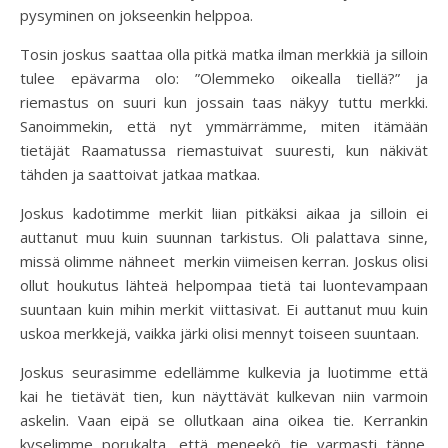
pysyminen on jokseenkin helppoa.
Tosin joskus saattaa olla pitkä matka ilman merkkiä ja silloin
tulee epävarma olo: ”Olemmeko oikealla tiellä?” ja
riemastus on suuri kun jossain taas näkyy tuttu merkki.
Sanoimmekin, että nyt ymmärrämme, miten itämään
tietäjät Raamatussa riemastuivat suuresti, kun näkivät
tähden ja saattoivat jatkaa matkaa.
Joskus kadotimme merkit liian pitkäksi aikaa ja silloin ei
auttanut muu kuin suunnan tarkistus. Oli palattava sinne,
missä olimme nähneet merkin viimeisen kerran. Joskus olisi
ollut houkutus lähteä helpompaa tietä tai luontevampaan
suuntaan kuin mihin merkit viittasivat. Ei auttanut muu kuin
uskoa merkkejä, vaikka järki olisi mennyt toiseen suuntaan.
Joskus seurasimme edellämme kulkevia ja luotimme että
kai he tietävät tien, kun näyttävät kulkevan niin varmoin
askelin. Vaan eipä se ollutkaan aina oikea tie. Kerrankin
kyselimme porukalta, että meneekö tie varmasti tänne.