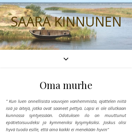
SAARA KINNUNEN
Oma murhe
” Kun luen onnellisista vauvojen vanhemmista, ajattelen niitä
isiä ja äitejä, jotka ovat saaneet pettyä. Lapsi ei ole ollutkaan
kunnossa syntyessään. Odotuksen ilo on muuttunut
epätietoisuudeksi ja kymmeniksi kysymyksiksi. Joskus olisi
hyvä tuoda esille, että aina kaikki ei menekään hyvin”