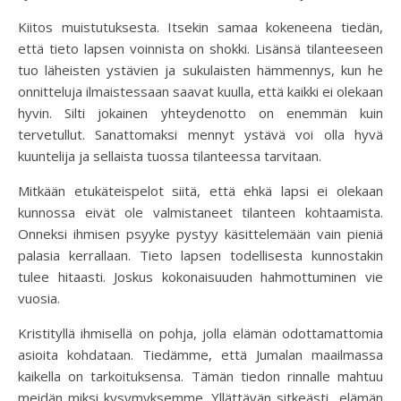
Kiitos muistutuksesta. Itsekin samaa kokeneena tiedän,
että tieto lapsen voinnista on shokki. Lisänsä tilanteeseen
tuo läheisten ystävien ja sukulaisten hämmennys, kun he
onnitteluja ilmaistessaan saavat kuulla, että kaikki ei olekaan
hyvin. Silti jokainen yhteydenotto on enemmän kuin
tervetullut. Sanattomaksi mennyt ystävä voi olla hyvä
kuuntelija ja sellaista tuossa tilanteessa tarvitaan.
Mitkään etukäteispelot siitä, että ehkä lapsi ei olekaan
kunnossa eivät ole valmistaneet tilanteen kohtaamista.
Onneksi ihmisen psyyke pystyy käsittelemään vain pieniä
palasia kerrallaan. Tieto lapsen todellisesta kunnostakin
tulee hitaasti. Joskus kokonaisuuden hahmottuminen vie
vuosia.
Kristityllä ihmisellä on pohja, jolla elämän odottamattomia
asioita kohdataan. Tiedämme, että Jumalan maailmassa
kaikella on tarkoituksensa. Tämän tiedon rinnalle mahtuu
meidän miksi kysymyksemme. Yllättävän sitkeästi elämän