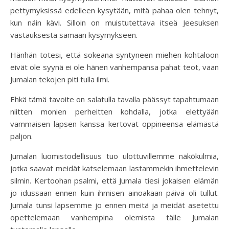
pettymyksissä edelleen kysytään, mitä pahaa olen tehnyt,
kun näin kävi. Silloin on muistutettava itseä Jeesuksen
vastauksesta samaan kysymykseen.
Hänhän totesi, että sokeana syntyneen miehen kohtaloon
eivät ole syynä ei ole hänen vanhempansa pahat teot, vaan
Jumalan tekojen piti tulla ilmi.
Ehkä tämä tavoite on salatulla tavalla päässyt tapahtumaan
niitten monien perheitten kohdalla, jotka elettyään
vammaisen lapsen kanssa kertovat oppineensa elämästä
paljon.
Jumalan luomistodellisuus tuo ulottuvillemme näkökulmia,
jotka saavat meidät katselemaan lastammekin ihmettelevin
silmin. Kertoohan psalmi, että Jumala tiesi jokaisen elämän
jo idussaan ennen kuin ihmisen ainoakaan päivä oli tullut.
Jumala tunsi lapsemme jo ennen meitä ja meidät asetettu
opettelemaan vanhempina olemista tälle Jumalan