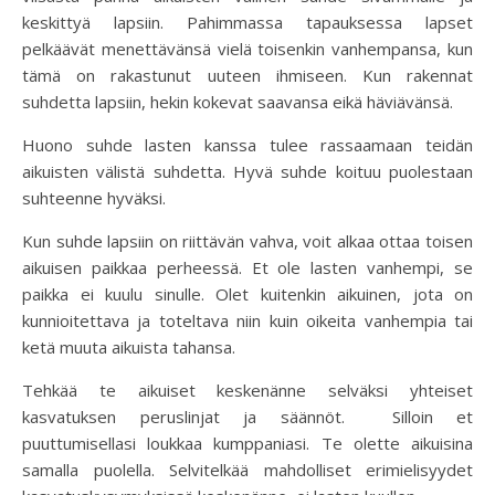
keskittyä lapsiin. Pahimmassa tapauksessa lapset
pelkäävät menettävänsä vielä toisenkin vanhempansa, kun
tämä on rakastunut uuteen ihmiseen. Kun rakennat
suhdetta lapsiin, hekin kokevat saavansa eikä häviävänsä.
Huono suhde lasten kanssa tulee rassaamaan teidän
aikuisten välistä suhdetta. Hyvä suhde koituu puolestaan
suhteenne hyväksi.
Kun suhde lapsiin on riittävän vahva, voit alkaa ottaa toisen
aikuisen paikkaa perheessä. Et ole lasten vanhempi, se
paikka ei kuulu sinulle. Olet kuitenkin aikuinen, jota on
kunnioitettava ja toteltava niin kuin oikeita vanhempia tai
ketä muuta aikuista tahansa.
Tehkää te aikuiset keskenänne selväksi yhteiset
kasvatuksen peruslinjat ja säännöt. Silloin et
puuttumisellasi loukkaa kumppaniasi. Te olette aikuisina
samalla puolella. Selvitelkää mahdolliset erimielisyydet