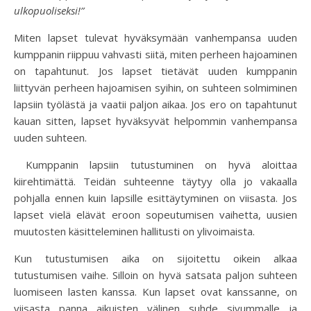
ulkopuoliseksi!”
Miten lapset tulevat hyväksymään vanhempansa uuden
kumppanin riippuu vahvasti siitä, miten perheen hajoaminen
on tapahtunut. Jos lapset tietävät uuden kumppanin
liittyvän perheen hajoamisen syihin, on suhteen solmiminen
lapsiin työlästä ja vaatii paljon aikaa. Jos ero on tapahtunut
kauan sitten, lapset hyväksyvät helpommin vanhempansa
uuden suhteen.
Kumppanin lapsiin tutustuminen on hyvä aloittaa
kiirehtimättä. Teidän suhteenne täytyy olla jo vakaalla
pohjalla ennen kuin lapsille esittäytyminen on viisasta. Jos
lapset vielä elävät eroon sopeutumisen vaihetta, uusien
muutosten käsitteleminen hallitusti on ylivoimaista.
Kun tutustumisen aika on sijoitettu oikein alkaa
tutustumisen vaihe. Silloin on hyvä satsata paljon suhteen
luomiseen lasten kanssa. Kun lapset ovat kanssanne, on
viisasta panna aikuisten välinen suhde sivummalle ja