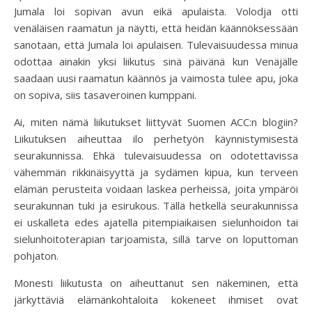
Jumala loi sopivan avun eikä apulaista. Volodja otti
venäläisen raamatun ja näytti, että heidän käännöksessään
sanotaan, että Jumala loi apulaisen. Tulevaisuudessa minua
odottaa ainakin yksi liikutus sinä päivänä kun Venäjälle
saadaan uusi raamatun käännös ja vaimosta tulee apu, joka
on sopiva, siis tasaveroinen kumppani.
Ai, miten nämä liikutukset liittyvät Suomen ACC:n blogiin?
Liikutuksen aiheuttaa ilo perhetyön käynnistymisestä
seurakunnissa. Ehkä tulevaisuudessa on odotettavissa
vähemmän rikkinäisyyttä ja sydämen kipua, kun terveen
elämän perusteita voidaan laskea perheissä, joita ympäröi
seurakunnan tuki ja esirukous. Tällä hetkellä seurakunnissa
ei uskalleta edes ajatella pitempiaikaisen sielunhoidon tai
sielunhoitoterapian tarjoamista, sillä tarve on loputtoman
pohjaton.
Monesti liikutusta on aiheuttanut sen näkeminen, että
järkyttäviä elämänkohtaloita kokeneet ihmiset ovat