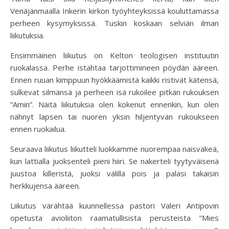
Venäjänmaalla Inkerin kirkon työyhteyksissä kouluttamassa
perheen kysymyksissä. Tuskin koskaan selviän ilman
liikutuksia.
Ensimmäinen liikutus on Kelton teologisen instituutin
ruokalassa. Perhe istahtaa tarjottimineen pöydän ääreen.
Ennen ruuan kimppuun hyökkäämistä kaikki ristivät kätensä,
sulkevat silmänsä ja perheen isä rukoilee pitkän rukouksen
”Amin”. Näitä liikutuksia olen kokenut ennenkin, kun olen
nähnyt lapsen tai nuoren yksin hiljentyvän rukoukseen
ennen ruokailua.
Seuraava liikutus liikutteli luokkamme nuorempaa naisväkeä,
kun lattialla juoksenteli pieni hiiri. Se nakerteli tyytyväisenä
juustoa killeristä, juoksi välillä pois ja palasi takaisin
herkkujensa ääreen.
Liikutus värähtää kuunnellessa pastori Valeri Antipovin
opetusta avioliiton raamatullisista perusteista ”Mies