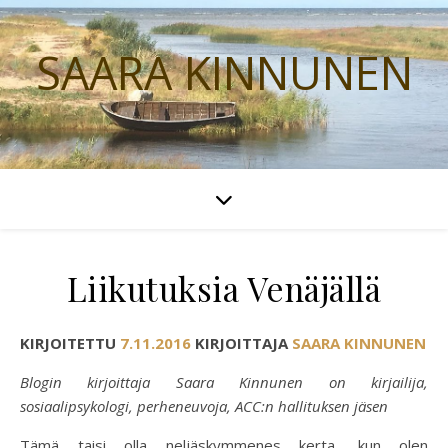
SAARA KINNUNEN
Liikutuksia Venäjällä
KIRJOITETTU
7.11.2016
KIRJOITTAJA
SAARA KINNUNEN
Blogin kirjoittaja Saara Kinnunen on kirjailija,
sosiaalipsykologi, perheneuvoja, ACC:n hallituksen jäsen
Tämä taisi olla neljäskymmenes kerta, kun olen