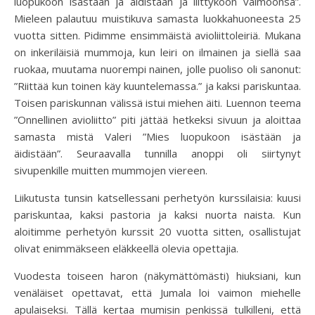
luopukoon isästään ja äidistään ja liittyköön vaimoonsa”.
Mieleen palautuu muistikuva samasta luokkahuoneesta 25
vuotta sitten. Pidimme ensimmäistä avioliittoleiriä. Mukana
on inkeriläisiä mummoja, kun leiri on ilmainen ja siellä saa
ruokaa, muutama nuorempi nainen, jolle puoliso oli sanonut:
”Riittää kun toinen käy kuuntelemassa.” ja kaksi pariskuntaa.
Toisen pariskunnan välissä istui miehen äiti. Luennon teema
”Onnellinen avioliitto” piti jättää hetkeksi sivuun ja aloittaa
samasta mistä Valeri ”Mies luopukoon isästään ja
äidistään”. Seuraavalla tunnilla anoppi oli siirtynyt
sivupenkille muitten mummojen viereen.
Liikutusta tunsin katsellessani perhetyön kurssilaisia: kuusi
pariskuntaa, kaksi pastoria ja kaksi nuorta naista. Kun
aloitimme perhetyön kurssit 20 vuotta sitten, osallistujat
olivat enimmäkseen eläkkeellä olevia opettajia.
Vuodesta toiseen haron (näkymättömästi) hiuksiani, kun
venäläiset opettavat, että Jumala loi vaimon miehelle
apulaiseksi. Tällä kertaa mumisin penkissä tulkilleni, että