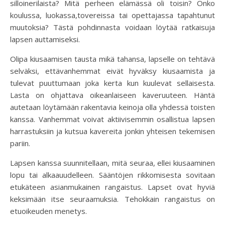
silloinerilaista? Mitä perheen elämässä oli toisin? Onko
koulussa, luokassa,tovereissa tai opettajassa tapahtunut
muutoksia? Tästä pohdinnasta voidaan löytää ratkaisuja
lapsen auttamiseksi.
Olipa kiusaamisen tausta mikä tahansa, lapselle on tehtävä
selväksi, ettävanhemmat eivät hyväksy kiusaamista ja
tulevat puuttumaan joka kerta kun kuulevat sellaisesta.
Lasta on ohjattava oikeanlaiseen kaveruuteen. Häntä
autetaan löytämään rakentavia keinoja olla yhdessä toisten
kanssa. Vanhemmat voivat aktiivisemmin osallistua lapsen
harrastuksiin ja kutsua kavereita jonkin yhteisen tekemisen
pariin.
Lapsen kanssa suunnitellaan, mitä seuraa, ellei kiusaaminen
lopu tai alkaauudelleen. Sääntöjen rikkomisesta sovitaan
etukäteen asianmukainen rangaistus. Lapset ovat hyviä
keksimään itse seuraamuksia. Tehokkain rangaistus on
etuoikeuden menetys.