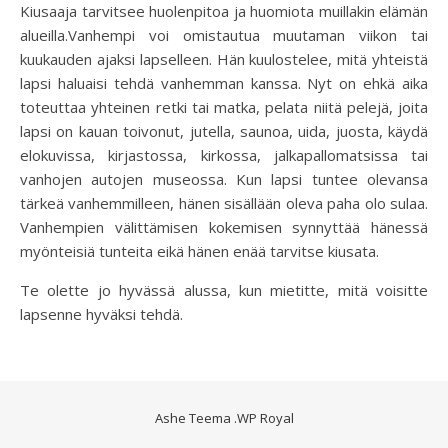
Kiusaaja tarvitsee huolenpitoa ja huomiota muillakin elämän
alueilla.Vanhempi voi omistautua muutaman viikon tai
kuukauden ajaksi lapselleen. Hän kuulostelee, mitä yhteistä
lapsi haluaisi tehdä vanhemman kanssa. Nyt on ehkä aika
toteuttaa yhteinen retki tai matka, pelata niitä pelejä, joita
lapsi on kauan toivonut, jutella, saunoa, uida, juosta, käydä
elokuvissa, kirjastossa, kirkossa, jalkapallomatsissa tai
vanhojen autojen museossa. Kun lapsi tuntee olevansa
tärkeä vanhemmilleen, hänen sisällään oleva paha olo sulaa.
Vanhempien välittämisen kokemisen synnyttää hänessä
myönteisiä tunteita eikä hänen enää tarvitse kiusata.
Te olette jo hyvässä alussa, kun mietitte, mitä voisitte
lapsenne hyväksi tehdä.
Ashe Teema
.
WP Royal