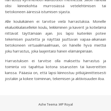
olisi kiinnekohtia murrosiässä vetelehtimisen tai
tietokoneen ääressä istumisen sijasta.
Alle kouluikäinen ei tarvitse vielä harrastuksia. Monelle
ekaluokkalaisellekin koulu, leikkiminen ja kaverit ja kotielämä
riittävät täyttämään ajan. Jos lapsi kuitenkin potee
tekemisen puutetta ja näyttää juuttuvan vapaa-aikanaan
tietokoneen virtuaalimaailmaan, on hänelle hyvä miettiä
joku harrastus, joka laajentaisi hänen elämänpiiriään.
Harrastuksen ei tarvitse olla maksettu harrastus ja
toiminta voi tapahtua kotona sisarusten tai kavereitten
kanssa. Pääasia on, että lapsi kiinnostuu pitkäjännitteisesti
jostakin ja kokee toiminnan, tekemisen ja aktiivisuuden iloa.
Ashe Teema
.
WP Royal