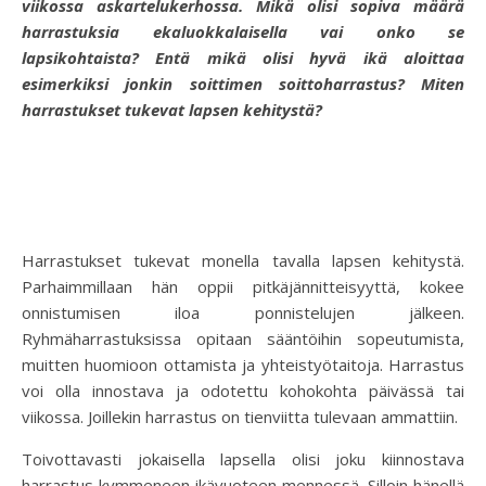
viikossa askartelukerhossa. Mikä olisi sopiva määrä
harrastuksia ekaluokkalaisella vai onko se
lapsikohtaista? Entä mikä olisi hyvä ikä aloittaa
esimerkiksi jonkin soittimen soittoharrastus? Miten
harrastukset tukevat lapsen kehitystä?
Harrastukset tukevat monella tavalla lapsen kehitystä.
Parhaimmillaan hän oppii pitkäjännitteisyyttä, kokee
onnistumisen iloa ponnistelujen jälkeen.
Ryhmäharrastuksissa opitaan sääntöihin sopeutumista,
muitten huomioon ottamista ja yhteistyötaitoja. Harrastus
voi olla innostava ja odotettu kohokohta päivässä tai
viikossa. Joillekin harrastus on tienviitta tulevaan ammattiin.
Toivottavasti jokaisella lapsella olisi joku kiinnostava
harrastus kymmeneen ikävuoteen mennessä. Silloin hänellä