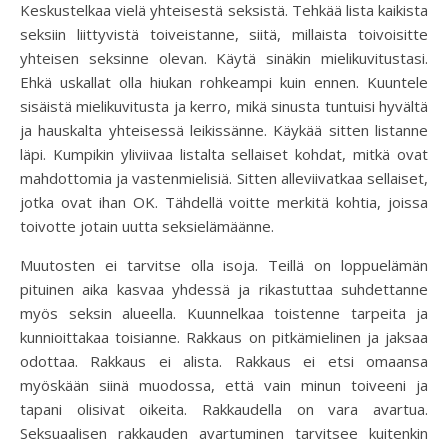
Keskustelkaa vielä yhteisestä seksistä. Tehkää lista kaikista
seksiin liittyvistä toiveistanne, siitä, millaista toivoisitte
yhteisen seksinne olevan. Käytä sinäkin mielikuvitustasi.
Ehkä uskallat olla hiukan rohkeampi kuin ennen. Kuuntele
sisäistä mielikuvitusta ja kerro, mikä sinusta tuntuisi hyvältä
ja hauskalta yhteisessä leikissänne. Käykää sitten listanne
läpi. Kumpikin yliviivaa listalta sellaiset kohdat, mitkä ovat
mahdottomia ja vastenmielisiä. Sitten alleviivatkaa sellaiset,
jotka ovat ihan OK. Tähdellä voitte merkitä kohtia, joissa
toivotte jotain uutta seksielämäänne.
Muutosten ei tarvitse olla isoja. Teillä on loppuelämän
pituinen aika kasvaa yhdessä ja rikastuttaa suhdettanne
myös seksin alueella. Kuunnelkaa toistenne tarpeita ja
kunnioittakaa toisianne. Rakkaus on pitkämielinen ja jaksaa
odottaa. Rakkaus ei alista. Rakkaus ei etsi omaansa
myöskään siinä muodossa, että vain minun toiveeni ja
tapani olisivat oikeita. Rakkaudella on vara avartua.
Seksuaalisen rakkauden avartuminen tarvitsee kuitenkin