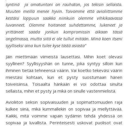
syntinä ja omatuntoni on rauhaton, jos tekisin sellaista.
Muuten meillä menee hyvin. Toivomme että avioliittomme
kestäisi loppuun saakka niinkuin olemme vihkikaavassa
luvanneet. Olemme hoitaneet suhdettamme, lukeneet ja
yrittäneet saada jonkun kompromissin aikaan tässä
ongelmassa, mutta siitä ei ole tullut mitään. Minä koen itseni
syylliseksi aina kun tulee kyse tästä asiasta“
Jäin miettimään viimeistä lausettasi. Mihin koet olevasi
syyllinen? Syyllisyyshän on tunne, joka syntyy silloin kun
ihminen tietää tehneensä väärin. Vai koetko tekeväsi väärin
miestäsi kohtaan, kun et pysty suostumaan hänen
toiveisiinsa. Toisaalta hänkään ei voi odottaa sinulta
sellaista, mihin et pysty ja mikä on sinulle vastenmielistä.
Avioliiton seksin sopivaisuuden ja sopimattomuuden raja
kulkee siinä, mikä kummallekin on sopivaa ja miellyttävää.
Kaikki, mitä voimme vapain sydämin tehdä yhdessä on
sopivaa ja luvallista. Perinteisesti uskovat puolisot ovat