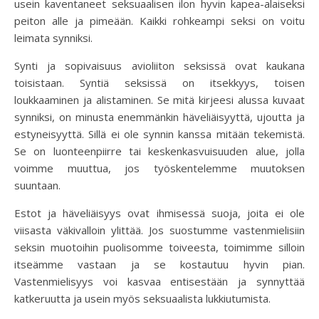
usein kaventaneet seksuaalisen ilon hyvin kapea-alaiseksi
peiton alle ja pimeään. Kaikki rohkeampi seksi on voitu
leimata synniksi.
Synti ja sopivaisuus avioliiton seksissä ovat kaukana
toisistaan. Syntiä seksissä on itsekkyys, toisen
loukkaaminen ja alistaminen. Se mitä kirjeesi alussa kuvaat
synniksi, on minusta enemmänkin häveliäisyyttä, ujoutta ja
estyneisyyttä. Sillä ei ole synnin kanssa mitään tekemistä.
Se on luonteenpiirre tai keskenkasvuisuuden alue, jolla
voimme muuttua, jos työskentelemme muutoksen
suuntaan.
Estot ja häveliäisyys ovat ihmisessä suoja, joita ei ole
viisasta väkivalloin ylittää. Jos suostumme vastenmielisiin
seksin muotoihin puolisomme toiveesta, toimimme silloin
itseämme vastaan ja se kostautuu hyvin pian.
Vastenmielisyys voi kasvaa entisestään ja synnyttää
katkeruutta ja usein myös seksuaalista lukkiutumista.