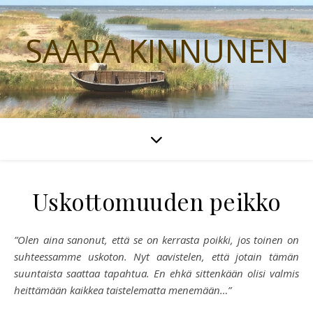
SAARA KINNUNEN
Uskottomuuden peikko
”Olen aina sanonut, että se on kerrasta poikki, jos toinen on
suhteessamme uskoton. Nyt aavistelen, että jotain tämän
suuntaista saattaa tapahtua. En ehkä sittenkään olisi valmis
heittämään kaikkea taistelematta menemään…”