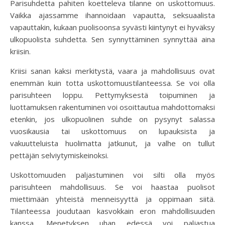
Parisuhdetta pahiten koetteleva tilanne on uskottomuus.
Vaikka ajassamme ihannoidaan vapautta, seksuaalista
vapauttakin, kukaan puolisoonsa syvästi kiintynyt ei hyväksy
ulkopuolista suhdetta. Sen synnyttäminen synnyttää aina
kriisin.
Kriisi sanan kaksi merkitystä, vaara ja mahdollisuus ovat
enemmän kuin totta uskottomuustilanteessa. Se voi olla
parisuhteen loppu. Pettymyksestä toipuminen ja
luottamuksen rakentuminen voi osoittautua mahdottomaksi
etenkin, jos ulkopuolinen suhde on pysynyt salassa
vuosikausia tai uskottomuus on lupauksista ja
vakuutteluista huolimatta jatkunut, ja valhe on tullut
pettäjän selviytymiskeinoksi.
Uskottomuuden paljastuminen voi silti olla myös
parisuhteen mahdollisuus. Se voi haastaa puolisot
miettimään yhteistä menneisyyttä ja oppimaan siitä.
Tilanteessa joudutaan kasvokkain eron mahdollisuuden
kanssa. Menetyksen uhan edessä voi paljastua