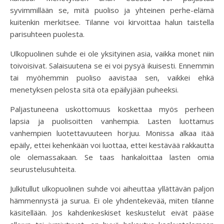
syvimmillään se, mitä puoliso ja yhteinen perhe-elämä
kuitenkin merkitsee. Tilanne voi kirvoittaa halun taistella
parisuhteen puolesta.
Ulkopuolinen suhde ei ole yksityinen asia, vaikka monet niin
toivoisivat. Salaisuutena se ei voi pysyä ikuisesti. Ennemmin
tai myöhemmin puoliso aavistaa sen, vaikkei ehkä
menetyksen pelosta sitä ota epäilyjään puheeksi.
Paljastuneena uskottomuus koskettaa myös perheen
lapsia ja puolisoitten vanhempia. Lasten luottamus
vanhempien luotettavuuteen horjuu. Monissa alkaa itää
epäily, ettei kehenkään voi luottaa, ettei kestävää rakkautta
ole olemassakaan. Se taas hankaloittaa lasten omia
seurustelusuhteita.
Julkitullut ulkopuolinen suhde voi aiheuttaa yllättävän paljon
hämmennystä ja surua. Ei ole yhdentekevää, miten tilanne
käsitellään. Jos kahdenkeskiset keskustelut eivät pääse