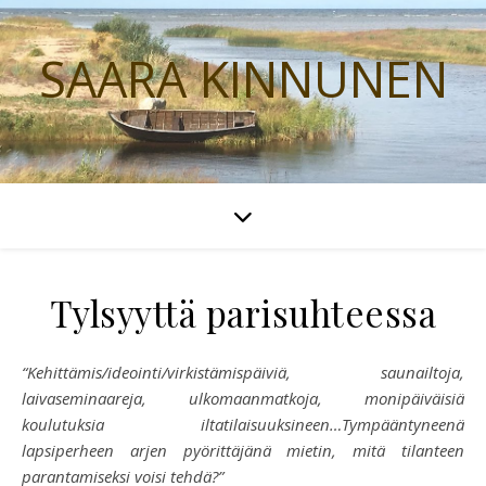
SAARA KINNUNEN
Tylsyyttä parisuhteessa
“Kehittämis/ideointi/virkistämispäiviä, saunailtoja,
laivaseminaareja, ulkomaanmatkoja, monipäiväisiä
koulutuksia iltatilaisuuksineen…Tympääntyneenä
lapsiperheen arjen pyörittäjänä mietin, mitä tilanteen
parantamiseksi voisi tehdä?”