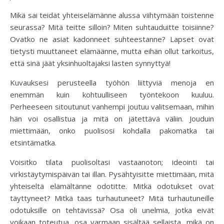
Mikä sai teidät yhteiselämänne alussa viihtymään toistenne
seurassa? Mitä teitte silloin? Miten suhtauduitte toisiinne?
Ovatko ne asiat kadonneet suhteestanne? Lapset ovat
tietysti muuttaneet elämäänne, mutta eihän ollut tarkoitus,
että sinä jäät yksinhuoltajaksi lasten synnyttyä!
Kuvauksesi perusteella työhön liittyviä menoja en
enemmän kuin kohtuulliseen työntekoon kuuluu.
Perheeseen sitoutunut vanhempi joutuu valitsemaan, mihin
hän voi osallistua ja mitä on jätettävä väliin. Jouduin
miettimään, onko puolisosi kohdalla pakomatka tai
etsintämatka.
Voisitko tilata puolisoltasi vastaanoton; ideointi tai
virkistäytymispäivän tai illan. Pysähtyisitte miettimään, mitä
yhteiseltä elämältänne odotitte. Mitkä odotukset ovat
täyttyneet? Mitkä taas turhautuneet? Mitä turhautuneille
odotuksille on tehtävissä? Osa oli unelmia, jotka eivät
voikaan toteutua, osa varmaan sisältää sellaista, mikä on