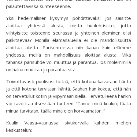
palautettavissa suhteeseenne.
Yksi hedelmällinen kysymys pohdittavaksi: Jos saisitte
aloittaa yhdessä alusta, mistä huolehtisitte, jotta
viihtyisitte toistenne seurassa ja yhteinen oleminen olisi
palkitsevaa? Monilla elämänalueilla ei ole mahdollisuutta
aloittaa alusta. Parisuhteessa niin kauan kuin elämme
yhdessä, meillä on mahdollisuus aloittaa alusta. Mikä
tahansa parisuhde voi muuttua ja parantua, jos molemmilla
on halua muuttaa ja parantaa sitä.
Toivottavasti puolisosi tietää, että kotona kaivataan häntä
ja että kotona tarvitaan häntä. Saahan hän kokea, että hän
on tervetullut kotiin ja viipymään siellä. Tervetulleena hänkin
voi tavoittaa itsessään tunteen: “Tänne minä kuulun, täällä
minua tarvitaan, täällä minä olen korvaamaton..”
Kuulin Vaasa-vaunussa sivukorvalla kahden miehen
keskustelun: