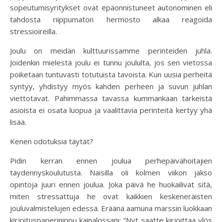
sopeutumisyritykset ovat epäonnistuneet autonominen eli
tahdosta riippumaton hermosto alkaa reagoida
stressioireilla.
Joulu on meidän kulttuurissamme perinteiden juhla.
Joidenkin mielestä joulu ei tunnu joululta, jos sen vietossa
poiketaan tuntuvasti totutuista tavoista. Kun uusia perheitä
syntyy, yhdistyy myös kahden perheen ja suvun juhlan
viettotavat. Pahimmassa tavassa kummankaan tärkeistä
asioista ei osata luopua ja vaalittavia perinteitä kertyy yhä
lisää.
Kenen odotuksia täytät?
Pidin kerran ennen joulua perhepäivähoitajien
täydennyskoulutusta. Naisilla oli kolmen viikon jakso
opintoja juuri ennen joulua. Joka päivä he huokailivat sitä,
miten stressattuja he ovat kaikkien keskeneräisten
jouluvalmistelujen edessä. Eräänä aamuna marssin luokkaan
kirjoituspaperinippu kainalossani: ”Nyt saatte kirjoittaa ylös