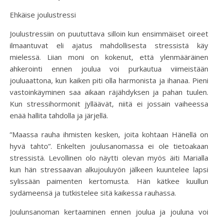
Ehkäise joulustressi
Joulustressiin on puututtava silloin kun ensimmäiset oireet
ilmaantuvat eli ajatus mahdollisesta stressistä käy
mielessä. Liian moni on kokenut, että ylenmääräinen
ahkerointi ennen joulua voi purkautua viimeistään
jouluaattona, kun kaiken piti olla harmonista ja ihanaa. Pieni
vastoinkäyminen saa aikaan räjähdyksen ja pahan tuulen.
Kun stressihormonit jylläävät, niitä ei jossain vaiheessa
enää hallita tahdolla ja järjellä.
”Maassa rauha ihmisten kesken, joita kohtaan Hänellä on
hyvä tahto”. Enkelten joulusanomassa ei ole tietoakaan
stressistä. Levollinen olo näytti olevan myös äiti Marialla
kun hän stressaavan alkujouluyön jälkeen kuuntelee lapsi
sylissään paimenten kertomusta. Hän kätkee kuullun
sydämeensä ja tutkistelee sitä kaikessa rauhassa.
Joulunsanoman kertaaminen ennen joulua ja jouluna voi