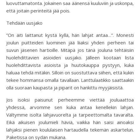
luovuttamatonta. Jokainen saa äänensä kuuluviin ja uskonpa,
että joitain perinteitä jää pois.
Tehdään uusjako
”On äiti laittanut kystä kyllä, hän lahjat antaa…”. Monesti
joulun puitteiden luominen jää liiaksi yhden perheen tai
suvun jäsenen hartioille. Mitäpä jos tänä jouluna tehtäisiin
huolehdittavien asioiden uusjako. Jälleen kootaan lista
huolehdittavista asioista ja huutokauppa pystyyn, kuka
haluaa tehdä mitäkin. Silloin on suostuttava siihen, että kukin
tekee hommansa omalla tavallaan. Lanttulaatikko saattaakin
olla suoraan kaupasta ja piparit on hankittu myyjäisistä.
Jos isoksi paisunut perheemme viettää jouluaattoa
yhdessä, arvomme sen kuka antaa kenellekin lahjan.
Vältymme isolta lahjavuorelta ja tarpeettomalta tavaralta.
Eikä aikuisen joulumieli häviä, vaikka hän saisi ainoaksi
lahjaksi pienen koululaisen hartaudella tekemän askartelun.
Paketissa on sydän mukana.