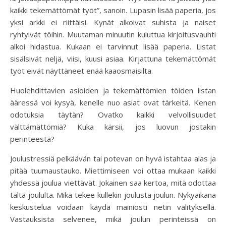
kaikki tekemättömät työt”, sanoin. Lupasin lisää paperia, jos
yksi arkki ei riittäisi. Kynät alkoivat suhista ja naiset
ryhtyivät töihin. Muutaman minuutin kuluttua kirjoitusvauhti
alkoi hidastua. Kukaan ei tarvinnut lisää paperia. Listat
sisälsivät neljä, viisi, kuusi asiaa. Kirjattuna tekemättömät
työt eivät näyttäneet enää kaaosmaisilta.
Huolehdittavien asioiden ja tekemättömien töiden listan
ääressä voi kysyä, kenelle nuo asiat ovat tärkeitä. Kenen
odotuksia täytän? Ovatko kaikki velvollisuudet
välttämättömiä? Kuka kärsii, jos luovun jostakin
perinteestä?
Joulustressiä pelkäävän tai potevan on hyvä istahtaa alas ja
pitää tuumaustauko. Miettimiseen voi ottaa mukaan kaikki
yhdessä joulua viettävät. Jokainen saa kertoa, mitä odottaa
tältä joululta. Mikä tekee kullekin joulusta joulun. Nykyaikana
keskustelua voidaan käydä mainiosti netin välityksellä.
Vastauksista selvenee, mikä joulun perinteissä on