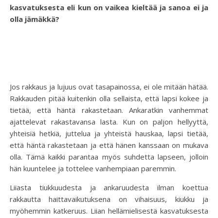
kasvatuksesta eli kun on vaikea kieltää ja sanoa ei ja
olla jämäkkä?
Jos rakkaus ja lujuus ovat tasapainossa, ei ole mitään hätää.
Rakkauden pitää kuitenkin olla sellaista, että lapsi kokee ja
tietää, että häntä rakastetaan. Ankaratkin vanhemmat
ajattelevat rakastavansa lasta. Kun on paljon hellyyttä,
yhteisiä hetkiä, juttelua ja yhteistä hauskaa, lapsi tietää,
että häntä rakastetaan ja että hänen kanssaan on mukava
olla. Tämä kaikki parantaa myös suhdetta lapseen, jolloin
hän kuuntelee ja tottelee vanhempiaan paremmin.
Liiasta tiukkuudesta ja ankaruudesta ilman koettua
rakkautta haittavaikutuksena on vihaisuus, kiukku ja
myöhemmin katkeruus. Liian hellämielisestä kasvatuksesta