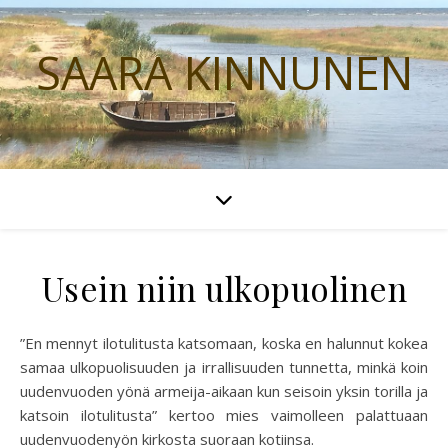
SAARA KINNUNEN
Usein niin ulkopuolinen
”En mennyt ilotulitusta katsomaan, koska en halunnut kokea
samaa ulkopuolisuuden ja irrallisuuden tunnetta, minkä koin
uudenvuoden yönä armeija-aikaan kun seisoin yksin torilla ja
katsoin ilotulitusta” kertoo mies vaimolleen palattuaan
uudenvuodenyön kirkosta suoraan kotiinsa.