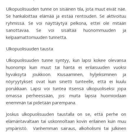
Ulkopuolisuuden tunne on sisäinen tila, jota muut eivät näe.
Se hankaloittaa elämää ja estää rentouden. Se aktivoituu
ryhmissä. Se voi näyttäytyä pelkona, ettei ole mitään
sanottavaa. Se voi sisältää huonommuuden ja
kelpaamattomuuden tunnetta.
Ulkopuolisuuden tausta
Ulkopuolisuuden tunne syntyy, kun lapsi kokee olevansa
huonompi kuin muut tai häntä ei erilaisuuden vuoksi
hyväksytä joukkoon. Kiusaaminen, hyljeksiminen ja
nöyryytykset ovat kuin sinetti tunteelle, että ei kuulu
porukkaan. Lapsi voi tuntea itsensä ulkopuoliseksi jopa
omassa perheessään, jos muita lapsia huomioidaan
enemmän tai pidetään parempana.
Joskus ulkopuolisuuden taustalla on se, että perhe on
elämäntavaltaan tai uskonnoltaan kovin erilainen kuin muu
ympäristö. Vanhemman sairaus, alkoholismi tai julkinen