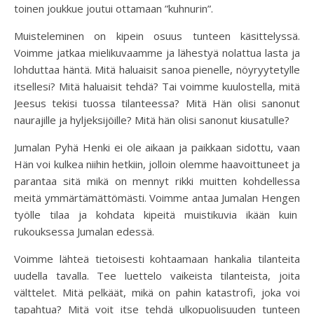
toinen joukkue joutui ottamaan ”kuhnurin”.
Muisteleminen on kipein osuus tunteen käsittelyssä.
Voimme jatkaa mielikuvaamme ja lähestyä nolattua lasta ja
lohduttaa häntä. Mitä haluaisit sanoa pienelle, nöyryytetylle
itsellesi? Mitä haluaisit tehdä? Tai voimme kuulostella, mitä
Jeesus tekisi tuossa tilanteessa? Mitä Hän olisi sanonut
naurajille ja hyljeksijöille? Mitä hän olisi sanonut kiusatulle?
Jumalan Pyhä Henki ei ole aikaan ja paikkaan sidottu, vaan
Hän voi kulkea niihin hetkiin, jolloin olemme haavoittuneet ja
parantaa sitä mikä on mennyt rikki muitten kohdellessa
meitä ymmärtämättömästi. Voimme antaa Jumalan Hengen
työlle tilaa ja kohdata kipeitä muistikuvia ikään kuin
rukouksessa Jumalan edessä.
Voimme lähteä tietoisesti kohtaamaan hankalia tilanteita
uudella tavalla. Tee luettelo vaikeista tilanteista, joita
välttelet. Mitä pelkäät, mikä on pahin katastrofi, joka voi
tapahtua? Mitä voit itse tehdä ulkopuolisuuden tunteen