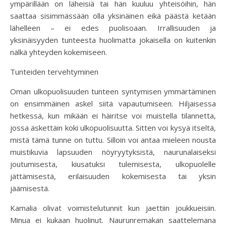
ympärillään on läheisiä tai hän kuuluu yhteisöihin, hän
saattaa sisimmässään olla yksinäinen eikä päästä ketään
lähelleen – ei edes puolisoaan. Irrallisuuden ja
yksinäisyyden tunteesta huolimatta jokaisella on kuitenkin
nälkä yhteyden kokemiseen.
Tunteiden tervehtyminen
Oman ulkopuolisuuden tunteen syntymisen ymmärtäminen
on ensimmäinen askel siitä vapautumiseen. Hiljaisessa
hetkessä, kun mikään ei häiritse voi muistella tilannetta,
jossa äskettäin koki ulkopuolisuutta. Sitten voi kysyä itseltä,
mistä tämä tunne on tuttu. Silloin voi antaa mieleen nousta
muistikuvia lapsuuden nöyryytyksistä, naurunalaiseksi
joutumisesta, kiusatuksi tulemisesta, ulkopuolelle
jättämisestä, erilaisuuden kokemisesta tai yksin
jäämisestä.
Kamalia olivat voimistelutunnit kun jaettiin joukkueisiin.
Minua ei kukaan huolinut. Naurunremakan saattelemana