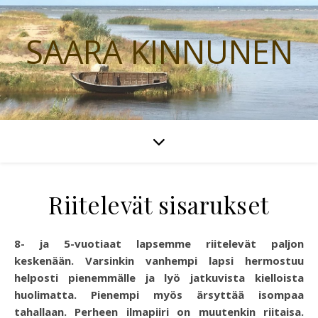
SAARA KINNUNEN
Riitelevät sisarukset
8- ja 5-vuotiaat lapsemme riitelevät paljon
keskenään. Varsinkin vanhempi lapsi
hermostuu
helposti pienemmälle ja lyö jatkuvista kielloista
huolimatta. Pienempi myös ärsyttää isompaa
tahallaan. Perheen ilmapiiri on muutenkin riitaisa.