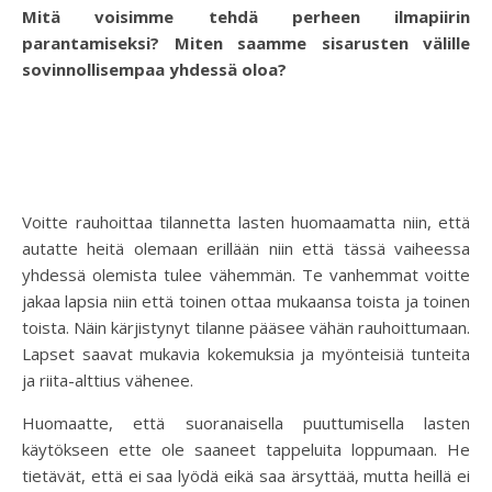
Mitä voisimme tehdä perheen ilmapiirin
parantamiseksi? Miten saamme sisarusten välille
sovinnollisempaa yhdessä oloa?
Voitte rauhoittaa tilannetta lasten huomaamatta niin, että
autatte heitä olemaan erillään niin että tässä vaiheessa
yhdessä olemista tulee vähemmän. Te vanhemmat voitte
jakaa lapsia niin että toinen ottaa mukaansa toista ja toinen
toista. Näin kärjistynyt tilanne pääsee vähän rauhoittumaan.
Lapset saavat mukavia kokemuksia ja myönteisiä tunteita
ja riita-alttius vähenee.
Huomaatte, että suoranaisella puuttumisella lasten
käytökseen ette ole saaneet tappeluita loppumaan. He
tietävät, että ei saa lyödä eikä saa ärsyttää, mutta heillä ei