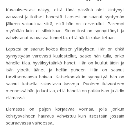
Kuvauksestasi näkyy, että tänä päivänä olet kiintynyt
vauvaasi ja iloitset hänestä. Lapsesi on saanut syntymän
jälkeen vakuuttua siitä, että hän on tervetullut. Parempi
myöhään kuin ei silloinkaan. Sinun ilosi on synnyttänyt ja
vahvistanut vauvassa tunnetta, että häntä rakastetaan.
Lapsesi on saanut kokea iloisen yllätyksen. Hän on ehkä
synnyttyään varovasti kuulostellut, saako hän tulla, onko
hänelle tilaa. hyväksytäänkö hänet. Hän on kuullut äidin ja
isän ylpeät äänet ja hellän puheen. Hän on saanut
tarvitsemaansa hoivaa. Katsekontaktin synnyttyä hän on
saanut katsella rakastavia kasvoja. Puoleen ikävuoteen
mennessä hän jo luottaa, että hänellä on paikka isän ja äidin
elämässä.
Elämässä on paljon korjaavaa voimaa, jolla jonkun
kehitysvaiheen hauraus vahvistuu kuin itsestään jossain
seuraavassa vaiheessa..