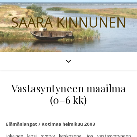
SAARA KINNUNEN
Vastasyntyneen maailma
(0–6 kk)
Elämänlangat / Kotimaa helmikuu 2003
Jokainen lapsi syntyy keskosena, jos vastasyntyneen