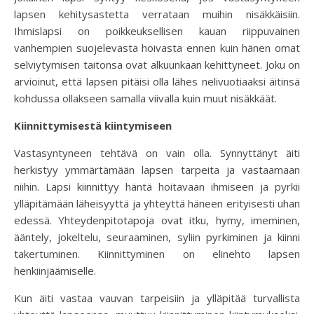
lapsen kehitysastetta verrataan muihin nisäkkäisiin.
Ihmislapsi on poikkeuksellisen kauan riippuvainen
vanhempien suojelevasta hoivasta ennen kuin hänen omat
selviytymisen taitonsa ovat alkuunkaan kehittyneet. Joku on
arvioinut, että lapsen pitäisi olla lähes nelivuotiaaksi äitinsä
kohdussa ollakseen samalla viivalla kuin muut nisäkkäät.
Kiinnittymisestä kiintymiseen
Vastasyntyneen tehtävä on vain olla. Synnyttänyt äiti
herkistyy ymmärtämään lapsen tarpeita ja vastaamaan
niihin. Lapsi kiinnittyy häntä hoitavaan ihmiseen ja pyrkii
ylläpitämään läheisyyttä ja yhteyttä häneen erityisesti uhan
edessä. Yhteydenpitotapoja ovat itku, hymy, imeminen,
ääntely, jokeltelu, seuraaminen, syliin pyrkiminen ja kiinni
takertuminen. Kiinnittyminen on elinehto lapsen
henkiinjäämiselle.
Kun äiti vastaa vauvan tarpeisiin ja ylläpitää turvallista