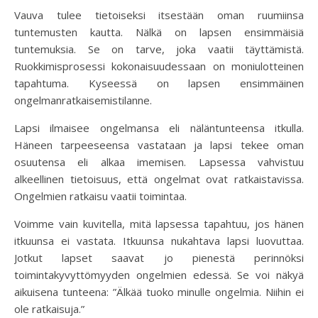
Vauva tulee tietoiseksi itsestään oman ruumiinsa
tuntemusten kautta. Nälkä on lapsen ensimmäisiä
tuntemuksia. Se on tarve, joka vaatii täyttämistä.
Ruokkimisprosessi kokonaisuudessaan on moniulotteinen
tapahtuma. Kyseessä on lapsen ensimmäinen
ongelmanratkaisemistilanne.
Lapsi ilmaisee ongelmansa eli näläntunteensa itkulla.
Häneen tarpeeseensa vastataan ja lapsi tekee oman
osuutensa eli alkaa imemisen. Lapsessa vahvistuu
alkeellinen tietoisuus, että ongelmat ovat ratkaistavissa.
Ongelmien ratkaisu vaatii toimintaa.
Voimme vain kuvitella, mitä lapsessa tapahtuu, jos hänen
itkuunsa ei vastata. Itkuunsa nukahtava lapsi luovuttaa.
Jotkut lapset saavat jo pienestä perinnöksi
toimintakyvyttömyyden ongelmien edessä. Se voi näkyä
aikuisena tunteena: ”Älkää tuoko minulle ongelmia. Niihin ei
ole ratkaisuja.”