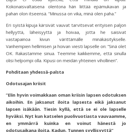
Kokonaisvaltaisena olentona hän liittää epämukavan ja
pahan olon itseensä. ”Minussa on vika, minä olen paha.”
Eri syistä kipuja kärsivät vauvat tarvitsevat erityisen paljon
hellyyttä, läheisyyttä ja hoivaa, jotta he saisivat
vastapainoa kivun värittämälle minäkäsitykselle.
Vanhempien hellimisen ja hoivan viesti lapselle on: ”Sinä olet
OK. Rakastamme sinua. Teemme kaikkemme, että sinulla
olisi helpompi olla. Kipusi on meidän yhteinen vihollinen”.
Pohditaan yhdessä-palsta
Odotusajan kriisit
”Elin hyvin voimakkaan oman kriisin lapsen odotuksen
aikoihin. En jaksanut iloita lapsesta eikä jaksanut
lapsen isäkään. Tiesin kyllä, että se ei ole lapselle
hyväksi. Nyt kun katselen puolivuotiasta vauvaamme,
en ymmärrä kuinka en voinut hänestä jo
odotusaikana iloita. Kadun. Tunnen syyllisyyttä”