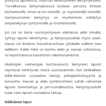
yhteyttä lapseensa, muuttuu kiinnittyminen kiintymykseksi.
Turvallisessa kiintymyksessä luodaan perusta ihmisiin
luottamiselle, oman arvon tunnolle ja myönteisille tunteille.
Vastavuoroinen kiintymys on myöhemmin edellytys
empatiakyvyn syntymiselle ja tottelemiselle.
Jos isä on läsnä vastasyntyneen elämässä äidin rinnalla,
syntyy lapsen kiinnittymis- ja kiintymyssuhde myös isään.
Vauva voi ilmaista hoivantarvettaan yhtälailla isälleen kuin
äidilleen. Kaikki mikä on koettu äidin ja vauvan suhteessa,
on käytettävissä isäsuhteen rakennusaineena.
Molempiin vanhempiin luottavaisesti kiintyneet lapset
näyttävät kehittyvän muita suotuisammin, kun tarkkaillaan
leikki-ikäisten sosiaalisia taitoja, pitkäjännitteisyyttä ja
luovuutta. Vauvan ja äidin symbioottinen suhde vahvistaa
lapsen tunnetaitoja ja persoonallisuutta, kiintymyssuhde
isään taas lapsen sosiaalisia taitoja.
Nälkäinen lapsi