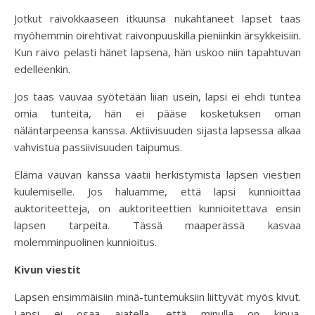
Jotkut raivokkaaseen itkuunsa nukahtaneet lapset taas
myöhemmin oirehtivat raivonpuuskilla pieniinkin ärsykkeisiin.
Kun raivo pelasti hänet lapsena, hän uskoo niin tapahtuvan
edelleenkin.
Jos taas vauvaa syötetään liian usein, lapsi ei ehdi tuntea
omia tunteita, hän ei pääse kosketuksen oman
näläntarpeensa kanssa. Aktiivisuuden sijasta lapsessa alkaa
vahvistua passiivisuuden taipumus.
Elämä vauvan kanssa vaatii herkistymistä lapsen viestien
kuulemiselle. Jos haluamme, että lapsi kunnioittaa
auktoriteetteja, on auktoriteettien kunnioitettava ensin
lapsen tarpeita. Tässä maaperässä kasvaa
molemminpuolinen kunnioitus.
Kivun viestit
Lapsen ensimmäisiin minä-tuntemuksiin liittyvät myös kivut.
Lapsi ei osaa ajatella, että minulla on kipua.