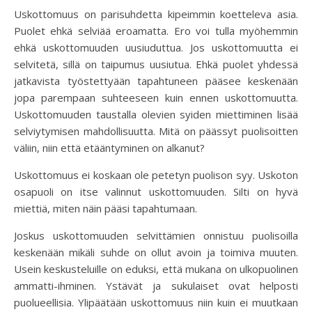
Uskottomuus on parisuhdetta kipeimmin koetteleva asia.
Puolet ehkä selviää eroamatta. Ero voi tulla myöhemmin
ehkä uskottomuuden uusiuduttua. Jos uskottomuutta ei
selvitetä, sillä on taipumus uusiutua. Ehkä puolet yhdessä
jatkavista työstettyään tapahtuneen pääsee keskenään
jopa parempaan suhteeseen kuin ennen uskottomuutta.
Uskottomuuden taustalla olevien syiden miettiminen lisää
selviytymisen mahdollisuutta. Mitä on päässyt puolisoitten
väliin, niin että etääntyminen on alkanut?
Uskottomuus ei koskaan ole petetyn puolison syy. Uskoton
osapuoli on itse valinnut uskottomuuden. Silti on hyvä
miettiä, miten näin pääsi tapahtumaan.
Joskus uskottomuuden selvittämien onnistuu puolisoilla
keskenään mikäli suhde on ollut avoin ja toimiva muuten.
Usein keskusteluille on eduksi, että mukana on ulkopuolinen
ammatti-ihminen. Ystävät ja sukulaiset ovat helposti
puolueellisia. Ylipäätään uskottomuus niin kuin ei muutkaan