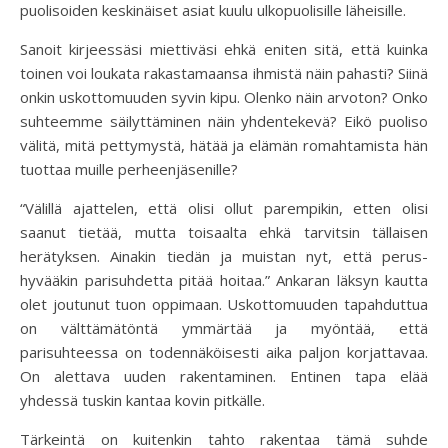
puolisoiden keskinäiset asiat kuulu ulkopuolisille läheisille.
Sanoit kirjeessäsi miettiväsi ehkä eniten sitä, että kuinka
toinen voi loukata rakastamaansa ihmistä näin pahasti? Siinä
onkin uskottomuuden syvin kipu. Olenko näin arvoton? Onko
suhteemme säilyttäminen näin yhdentekevä? Eikö puoliso
välitä, mitä pettymystä, hätää ja elämän romahtamista hän
tuottaa muille perheenjäsenille?
“Välillä ajattelen, että olisi ollut parempikin, etten olisi
saanut tietää, mutta toisaalta ehkä tarvitsin tällaisen
herätyksen. Ainakin tiedän ja muistan nyt, että perus-
hyvääkin parisuhdetta pitää hoitaa.” Ankaran läksyn kautta
olet joutunut tuon oppimaan. Uskottomuuden tapahduttua
on välttämätöntä ymmärtää ja myöntää, että
parisuhteessa on todennäköisesti aika paljon korjattavaa.
On alettava uuden rakentaminen. Entinen tapa elää
yhdessä tuskin kantaa kovin pitkälle.
Tärkeintä on kuitenkin tahto rakentaa tämä suhde