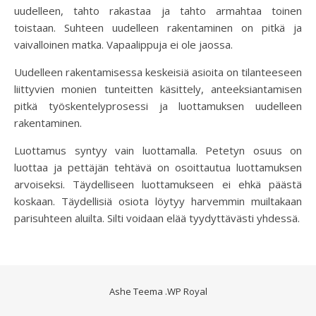
uudelleen, tahto rakastaa ja tahto armahtaa toinen
toistaan. Suhteen uudelleen rakentaminen on pitkä ja
vaivalloinen matka. Vapaalippuja ei ole jaossa.
Uudelleen rakentamisessa keskeisiä asioita on tilanteeseen
liittyvien monien tunteitten käsittely, anteeksiantamisen
pitkä työskentelyprosessi ja luottamuksen uudelleen
rakentaminen.
Luottamus syntyy vain luottamalla. Petetyn osuus on
luottaa ja pettäjän tehtävä on osoittautua luottamuksen
arvoiseksi. Täydelliseen luottamukseen ei ehkä päästä
koskaan. Täydellisiä osiota löytyy harvemmin muiltakaan
parisuhteen aluilta. Silti voidaan elää tyydyttävästi yhdessä.
Ashe Teema
.
WP Royal