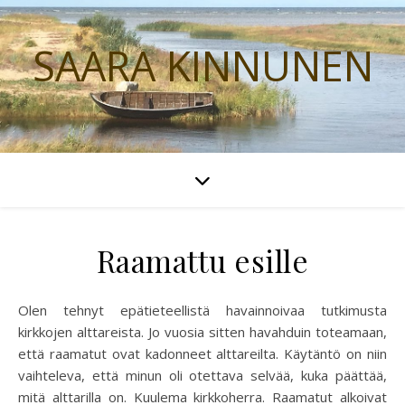
SAARA KINNUNEN
Raamattu esille
Olen tehnyt epätieteellistä havainnoivaa tutkimusta
kirkkojen alttareista. Jo vuosia sitten havahduin toteamaan,
että raamatut ovat kadonneet alttareilta. Käytäntö on niin
vaihteleva, että minun oli otettava selvää, kuka päättää,
mitä alttarilla on. Kuulema kirkkoherra. Raamatut alkoivat