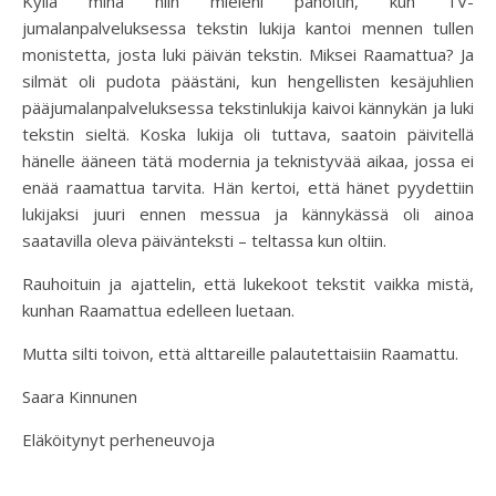
Kyllä minä niin mieleni pahoitin, kun TV-
jumalanpalveluksessa tekstin lukija kantoi mennen tullen
monistetta, josta luki päivän tekstin. Miksei Raamattua? Ja
silmät oli pudota päästäni, kun hengellisten kesäjuhlien
pääjumalanpalveluksessa tekstinlukija kaivoi kännykän ja luki
tekstin sieltä. Koska lukija oli tuttava, saatoin päivitellä
hänelle ääneen tätä modernia ja teknistyvää aikaa, jossa ei
enää raamattua tarvita. Hän kertoi, että hänet pyydettiin
lukijaksi juuri ennen messua ja kännykässä oli ainoa
saatavilla oleva päivänteksti – teltassa kun oltiin.
Rauhoituin ja ajattelin, että lukekoot tekstit vaikka mistä,
kunhan Raamattua edelleen luetaan.
Mutta silti toivon, että alttareille palautettaisiin Raamattu.
Saara Kinnunen
Eläköitynyt perheneuvoja