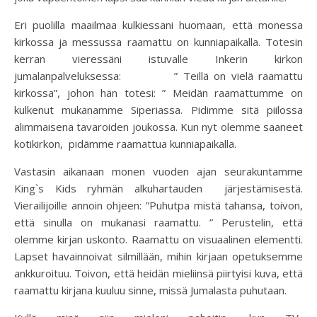
Eri puolilla maailmaa kulkiessani huomaan, että monessa
kirkossa ja messussa raamattu on kunniapaikalla. Totesin
kerran vieressäni istuvalle Inkerin kirkon
jumalanpalveluksessa: ” Teillä on vielä raamattu
kirkossa”, johon hän totesi: ” Meidän raamattumme on
kulkenut mukanamme Siperiassa. Pidimme sitä piilossa
alimmaisena tavaroiden joukossa. Kun nyt olemme saaneet
kotikirkon, pidämme raamattua kunniapaikalla.
Vastasin aikanaan monen vuoden ajan seurakuntamme
King`s Kids ryhmän alkuhartauden järjestämisestä.
Vierailijoille annoin ohjeen: ”Puhutpa mistä tahansa, toivon,
että sinulla on mukanasi raamattu. ” Perustelin, että
olemme kirjan uskonto. Raamattu on visuaalinen elementti.
Lapset havainnoivat silmillään, mihin kirjaan opetuksemme
ankkuroituu. Toivon, että heidän mieliinsä piirtyisi kuva, että
raamattu kirjana kuuluu sinne, missä Jumalasta puhutaan.