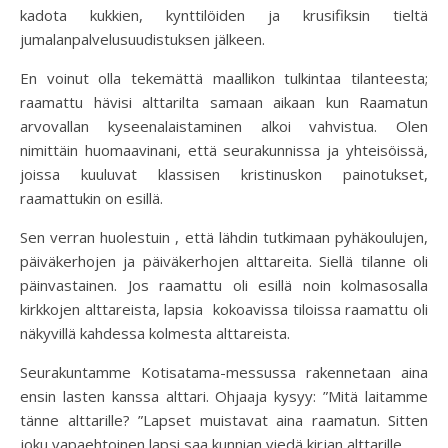
kadota kukkien, kynttilöiden ja krusifiksin tieltä
jumalanpalvelusuudistuksen jälkeen.
En voinut olla tekemättä maallikon tulkintaa tilanteesta;
raamattu hävisi alttarilta samaan aikaan kun Raamatun
arvovallan kyseenalaistaminen alkoi vahvistua. Olen
nimittäin huomaavinani, että seurakunnissa ja yhteisöissä,
joissa kuuluvat klassisen kristinuskon painotukset,
raamattukin on esillä.
Sen verran huolestuin , että lähdin tutkimaan pyhäkoulujen,
päiväkerhojen ja päiväkerhojen alttareita. Siellä tilanne oli
päinvastainen. Jos raamattu oli esillä noin kolmasosalla
kirkkojen alttareista, lapsia kokoavissa tiloissa raamattu oli
näkyvillä kahdessa kolmesta alttareista.
Seurakuntamme Kotisatama-messussa rakennetaan aina
ensin lasten kanssa alttari. Ohjaaja kysyy: ”Mitä laitamme
tänne alttarille? ”Lapset muistavat aina raamatun. Sitten
joku vapaehtoinen lapsi saa kunnian viedä kirjan alttarille.