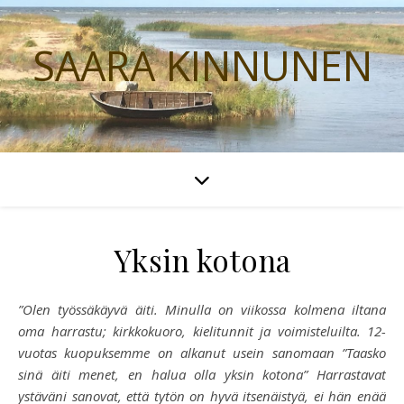
SAARA KINNUNEN
Yksin kotona
”Olen työssäkäyvä äiti. Minulla on viikossa kolmena iltana
oma harrastu; kirkkokuoro, kielitunnit ja voimisteluilta. 12-
vuotas kuopuksemme on alkanut usein sanomaan ”Taasko
sinä äiti menet, en halua olla yksin kotona” Harrastavat
ystäväni sanovat, että tytön on hyvä itsenäistyä, ei hän enää