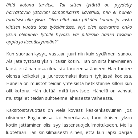
äitiä kotona tarvitse. Tai sitten tytärtä on pyydetty
harrastavan ystäväni samanikäisen kaveriksi, niin ei hänen
tarvitsisi olla yksin. Olen ollut aika pitkään kotona ja vasta
viitisen vuotta taas työelämässä. Nyt olen epävarma onko
yksin oleminen tytölle hyväksi vai pitäisikö hänen tosiaan
oppia jo itsenäistymään?”
Kun suoraan kysyt, vastaan juuri niin kuin sydämeni sanoo.
Älä jätä tyttöäsi yksin iltaisin kotiin. Hän on siitä harvinainen
lapsi, että hän osaa ilmaista tarpeensa ääneen. Hän tuntee
olonsa kolkoksi ja juurettomaksi iltaisin tyhjässä kodissa.
Hänellä on muistot teidän yhteisistä hetkistänne silloin kun
olit kotona. Hän tietää, mitä tarvitsee. Hänellä on vahvat
muistijäljet teidän suhteenne läheisestä vaiheesta.
Kaksitoistavuotias on vielä kovasti keskenkasvuinen. Jos
olisimme Englannissa tai Amerikassa, tuon ikäisen yksin
kotiin jättäminen olisi syy lastensuojeluilmoitukseen. Meillä
luotetaan liian sinisilmäisesti siihen, että kun lapsi pärjää