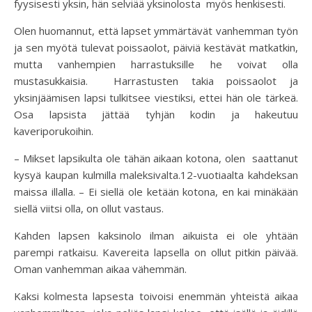
fyysisesti yksin, hän selviää yksinolosta myös henkisesti.
Olen huomannut, että lapset ymmärtävät vanhemman työn
ja sen myötä tulevat poissaolot, päiviä kestävät matkatkin,
mutta vanhempien harrastuksille he voivat olla
mustasukkaisia. Harrastusten takia poissaolot ja
yksinjäämisen lapsi tulkitsee viestiksi, ettei hän ole tärkeä.
Osa lapsista jättää tyhjän kodin ja hakeutuu
kaveriporukoihin.
– Mikset lapsikulta ole tähän aikaan kotona, olen saattanut
kysyä kaupan kulmilla maleksivalta.12-vuotiaalta kahdeksan
maissa illalla. – Ei siellä ole ketään kotona, en kai minäkään
siellä viitsi olla, on ollut vastaus.
Kahden lapsen kaksinolo ilman aikuista ei ole yhtään
parempi ratkaisu. Kavereita lapsella on ollut pitkin päivää.
Oman vanhemman aikaa vähemmän.
Kaksi kolmesta lapsesta toivoisi enemmän yhteistä aikaa