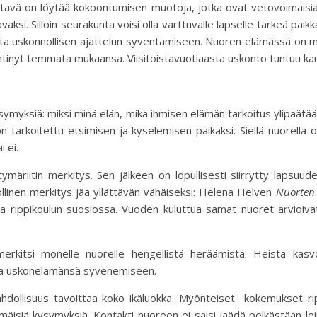
htävä on löytää kokoontumisen muotoja, jotka ovat vetovoimaisia
ksi. Silloin seurakunta voisi olla varttuvalle lapselle tärkeä pai
a uskonnollisen ajattelun syventämiseen. Nuoren elämässä on 
htinyt temmata mukaansa. Viisitoistavuotiaasta uskonto tuntuu kau
myksiä: miksi minä elän, mikä ihmisen elämän tarkoitus ylipäätää
on tarkoitettu etsimisen ja kyselemisen paikaksi. Siellä nuorella
 ei.
ymäriitin merkitys. Sen jälkeen on lopullisesti siirrytty lapsu
llinen merkitys jää yllättävän vähäiseksi: Helena Helven
Nuorten
mia rippikoulun suosiossa. Vuoden kuluttua samat nuoret arvioivat,
erkitsi monelle nuorelle hengellistä heräämistä. Heistä kas
sia uskonelämänsä syvenemiseen.
hdollisuus tavoittaa koko ikäluokka. Myönteiset kokemukset r
mäisiä kysymyksiä. Kontakti nuoreen ei saisi jäädä pelkästään lei