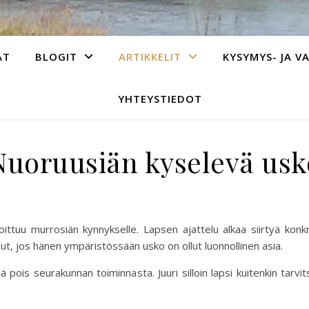
AT
BLOGIT
ARTIKKELIT
KYSYMYS- JA V
YHTEYSTIEDOT
Nuoruusiän kyselevä usk
ttuu murrosiän kynnykselle. Lapsen ajattelu alkaa siirtyä konkr
onut, jos hänen ympäristössään usko on ollut luonnollinen asia.
pois seurakunnan toiminnasta. Juuri silloin lapsi kuitenkin tarvit