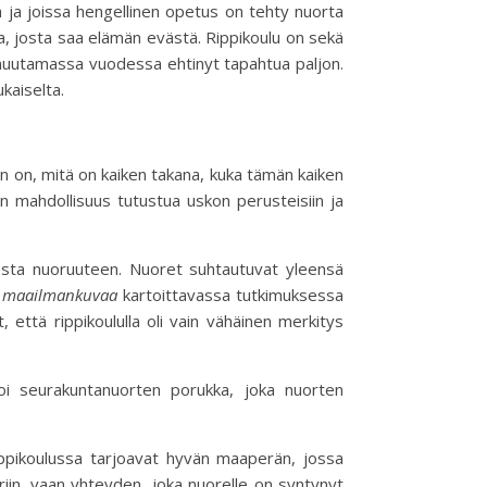
 ja joissa hengellinen opetus on tehty nuorta
kka, josta saa elämän evästä. Rippikoulu on sekä
muutamassa vuodessa ehtinyt tapahtua paljon.
kaiselta.
n on, mitä on kaiken takana, kuka tämän kaiken
 on mahdollisuus tutustua uskon perusteisiin ja
udesta nuoruuteen. Nuoret suhtautuvat yleensä
 maailmankuvaa
kartoittavassa tutkimuksessa
 että rippikoululla oli vain vähäinen merkitys
voi seurakuntanuorten porukka, joka nuorten
ippikoulussa tarjoavat hyvän maaperän, jossa
riin, vaan yhteyden, joka nuorelle on syntynyt