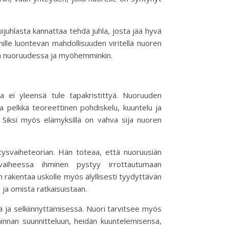
juhlasta kannattaa tehdä juhla, josta jää hyvä
lle luontevan mahdollisuuden viritellä nuoren
än nuoruudessa ja myöhemminkin.
ta ei yleensä tule tapakristittyä. Nuoruuden
ta pelkkä teoreettinen pohdiskelu, kuuntelu ja
. Siksi myös elämyksillä on vahva sija nuoren
tysvaiheteorian. Hän toteaa, että nuoruusiän
vaiheessa ihminen pystyy irrottautumaan
en rakentaa uskolle myös älyllisesti tyydyttävän
ja omista ratkaisuistaan.
ä ja selkiinnyttämisessä. Nuori tarvitsee myös
minnan suunnitteluun, heidän kuuntelemisensa,