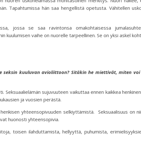
llä on nuoren uskonelämässä monitasoinen merkitys. Nuori näkee,
vähän. Tapahtumissa hän saa hengellistä opetusta. Vähitellen u
essa, jossa se saa ravintonsa omakohtaisessa jumalasuhte
hin kuulumisen vaihe on nuorelle tarpeellinen. Se on yksi askel ko
le seksin kuuluvan avioliittoon? Sitäkin he miettivät, miten vo
esti. Seksuaalielämän sujuvuuteen vaikuttaa ennen kaikkea henkin
kuukausien ja vuosien perästä.
 henkisen yhteensopivuuden selkiyttämistä. Seksuaalisuus on niin
sivat huonosti yhteensopivia.
toja, toisen ilahduttamista, hellyyttä, puhumista, erimielisyyksi