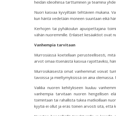
heidän ideoihinsa tarttuminen ja teamina yh
Nuori kasvaa kyvyiltään tehtävien mukana. Va
kun häntä vedetään moneen suuntaan eikä hän i
Kerhojen tai pyhäkoulun apuopettajana toimi
vähän nuoremmille. Erilaiset kesäaktiot ovat 
Vanhempia tarvitaan
Murrosiässä koetellaan perusteellisesti, mit
arvot omaa itsenäistä kasvua rajoittaviksi, hän
Murrosikäisestä omat vanhemmat voivat tuntua 
tavoissa ja mieltymyksissä on aina olemassa. 
Vaikka nuoren kehitykseen kuuluu vanhemmi
vanhempia tarvitaan nuoren hengellisen elä
toimintaan tai rahallista tukea matkoillaan nuo
kyytiä ei ollut ja eräs toinen arvosti sitä, et