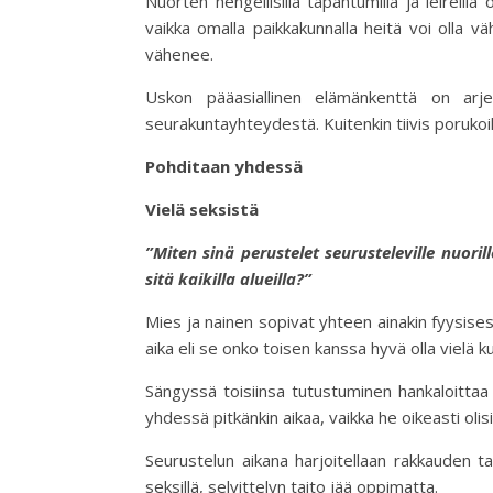
Nuorten hengellisillä tapahtumilla ja leirei
vaikka omalla paikkakunnalla heitä voi olla 
vähenee.
Uskon pääasiallinen elämänkenttä on arj
seurakuntayhteydestä. Kuitenkin tiivis porukoi
Pohditaan yhdessä
Vielä seksistä
”Miten sinä perustelet seurusteleville nuoril
sitä kaikilla alueilla?”
Mies ja nainen sopivat yhteen ainakin fyysis
aika eli se onko toisen kanssa hyvä olla vielä 
Sängyssä toisiinsa tutustuminen hankaloittaa
yhdessä pitkänkin aikaa, vaikka he oikeasti oli
Seurustelun aikana harjoitellaan rakkauden tai
seksillä, selvittelyn taito jää oppimatta.