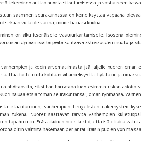
dessä tekeminen auttaa nuorta sitoutumisessa ja vastuuseen kas
stuun saaminen seurakunnassa on keino käyttää vapaana olevaa e
tsekään vielä ole varma, minne haluaisi kuulua.
minen on alku itsenäiselle vastuunkantamiselle. Isosena olemine
nuoruusiän dynaamisia tarpeita kohtaava aktiivisuuden muoto ja si
ä vanhempien ja kodin arvomaailmasta jää jäljelle nuoren oman 
 saattaa tuntea niitä kohtaan vihamielisyyttä, hylätä ne ja omaksua
ahdistavilta, siksi hän harrastaa luontevimmin uskon asioita va
Nuori haluaa etsiä ”oman seurakuntansa”, oman ryhmänsä. Vanhemp
sta irtaantuminen, vanhempien hengellisten näkemysten kyseen
män tukena. Nuoret saattavat tarvita vanhempien kuljetuspal
rten tapahtumiin. Eräs aikuinen nuori kertoi, että isä oli aina valmi
tä kotona oltiin valmiita hakemaan perjantai-iltaisin puolen yön mai