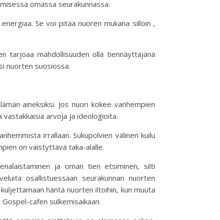
vamisessa omassa seurakunnassa.
nergiaa. Se voi pitää nuoren mukana silloin ,
n tarjoaa mahdollisuuden olla tiennäyttäjänä
ksi nuorten suosiossa.
elämän aineksiksi. Jos nuori kokee vanhempien
 vastakkaisia arvoja ja ideologioita.
nhemmista irrallaan. Sukupolvien välinen kuilu
ien on väistyttävä taka-alalle.
alaistaminen ja oman tien etsiminen, silti
veluita osallistuessaan seurakunnan nuorten
s kuljettamaan häntä nuorten iltoihin, kun muuta
ssa Gospel-cafen sulkemisaikaan.