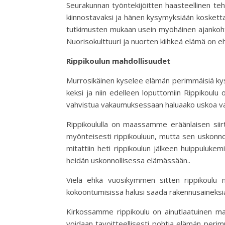
Seurakunnan työntekijöitten haasteellinen te
kiinnostavaksi ja hänen kysymyksiään koskettava
tutkimusten mukaan usein myöhäinen ajankoht
Nuorisokulttuuri ja nuorten kiihkeä elämä on e
Rippikoulun mahdollisuudet
Murrosikäinen kyselee elämän perimmäisiä kysy
keksi ja niin edelleen loputtomiin Rippikoulu 
vahvistua vakaumuksessaan haluaako uskoa vai
Rippikoululla on maassamme eräänlaisen siirt
myönteisesti rippikouluun, mutta sen uskonno
mitattiin heti rippikoulun jälkeen huippuluke
heidän uskonnollisessa elämässään..
Vielä ehkä vuosikymmen sitten rippikoulu m
kokoontumisissa halusi saada rakennusainek
Kirkossamme rippikoulu on ainutlaatuinen ma
voidaan tavoitteellisesti pohtia elämän perim