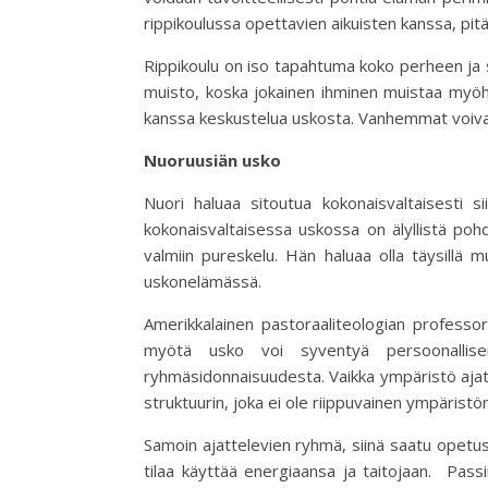
rippikoulussa opettavien aikuisten kanssa, pit
Rippikoulu on iso tapahtuma koko perheen ja s
muisto, koska jokainen ihminen muistaa myöhe
kanssa keskustelua uskosta. Vanhemmat voiva
Nuoruusiän usko
Nuori haluaa sitoutua kokonaisvaltaisesti s
kokonaisvaltaisessa uskossa on älyllistä pohd
valmiin pureskelu. Hän haluaa olla täysillä 
uskonelämässä.
Amerikkalainen pastoraaliteologian professo
myötä usko voi syventyä persoonallisen
ryhmäsidonnaisuudesta. Vaikka ympäristö ajattel
struktuurin, joka ei ole riippuvainen ympärist
Samoin ajattelevien ryhmä, siinä saatu opetus
tilaa käyttää energiaansa ja taitojaan. Pass