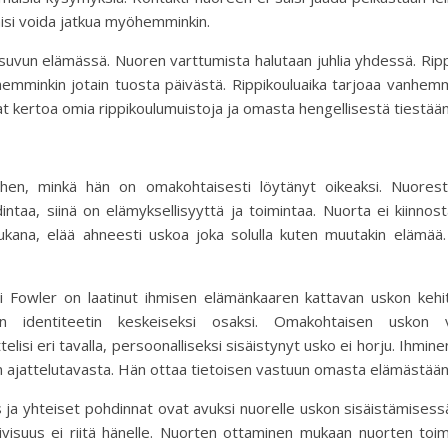
äisi voida jatkua myöhemminkin.
uvun elämässä. Nuoren varttumista halutaan juhlia yhdessä. Rippi
mminkin jotain tuosta päivästä. Rippikouluaika tarjoaa vanhemmi
t kertoa omia rippikoulumuistoja ja omasta hengellisestä tiestä
iihen, minkä hän on omakohtaisesti löytänyt oikeaksi. Nuores
intaa, siinä on elämyksellisyyttä ja toimintaa. Nuorta ei kiinnos
mukana, elää ahneesti uskoa joka solulla kuten muutakin elämää
ri Fowler on laatinut ihmisen elämänkaaren kattavan uskon kehi
 identiteetin keskeiseksi osaksi. Omakohtaisen uskon 
isi eri tavalla, persoonalliseksi sisäistynyt usko ei horju. Ihmin
ön ajattelutavasta. Hän ottaa tietoisen vastuun omasta elämästään 
 ja yhteiset pohdinnat ovat avuksi nuorelle uskon sisäistämisess
iivisuus ei riitä hänelle. Nuorten ottaminen mukaan nuorten toi