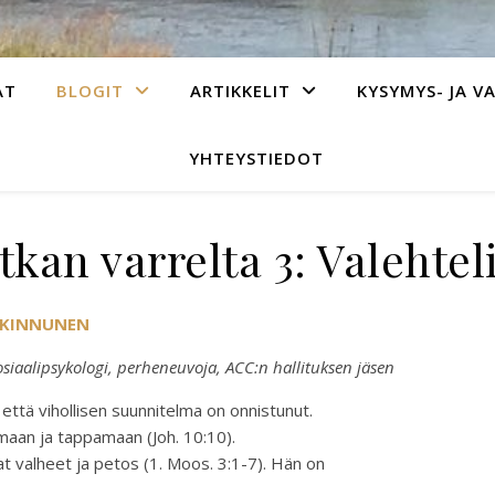
AT
BLOGIT
ARTIKKELIT
KYSYMYS- JA V
YHTEYSTIEDOT
kan varrelta 3: Valehtel
 KINNUNEN
sosiaalipsykologi, perheneuvoja, ACC:n hallituksen jäsen
 että vihollisen suunnitelma on onnistunut.
amaan ja tappamaan (Joh. 10:10).
t valheet ja petos (1. Moos. 3:1-7). Hän on