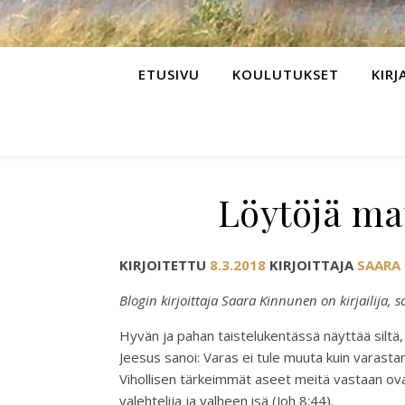
ETUSIVU
KOULUTUKSET
KIRJ
Löytöjä mat
KIRJOITETTU
8.3.2018
KIRJOITTAJA
SAARA
Blogin kirjoittaja Saara Kinnunen on kirjailija, 
Hyvän ja pahan taistelukentässä näyttää siltä,
Jeesus sanoi: Varas ei tule muuta kuin varast
Vihollisen tärkeimmät aseet meitä vastaan ova
valehtelija ja valheen isä (Joh 8:44).