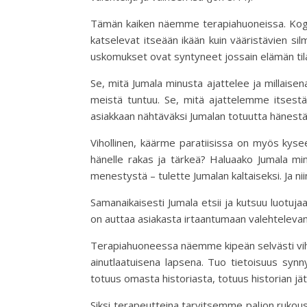
Tämän kaiken näemme terapiahuoneissa. Kognit
katselevat itseään ikään kuin vääristävien si
uskomukset ovat syntyneet jossain elämän tila
Se, mitä Jumala minusta ajattelee ja millaise
meistä tuntuu. Se, mitä ajattelemme itsest
asiakkaan nähtäväksi Jumalan totuutta hänestä
Vihollinen, käärme paratiisissa on myös kysee
hänelle rakas ja tärkeä? Haluaako Jumala min
menestystä – tulette Jumalan kaltaiseksi. Ja ni
Samanaikaisesti Jumala etsii ja kutsuu luotuj
on auttaa asiakasta irtaantumaan valehtelev
Terapiahuoneessa näemme kipeän selvästi vihol
ainutlaatuisena lapsena. Tuo tietoisuus synn
totuus omasta historiasta, totuus historian jät
Siksi terapeutteina tarvitsemme paljon rukousta