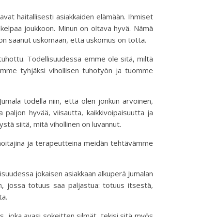
at haitallisesti asiakkaiden elämään. Ihmiset
En kelpaa joukkoon. Minun on oltava hyvä. Nämä
a on saanut uskomaan, että uskomus on totta.
 tuhottu. Todellisuudessa emme ole sitä, miltä
emme tyhjäksi vihollisen tuhotyön ja tuomme
umala todella niin, että olen jonkun arvoinen,
aljon hyvää, viisautta, kaikkivoipaisuutta ja
tä siitä, mitä vihollinen on luvannut.
unhoitajina ja terapeutteina meidän tehtävämme
oisuudessa jokaisen asiakkaan alkuperä Jumalan
, jossa totuus saa paljastua: totuus itsestä,
ta.
s, joka avasi sokeitten silmät, tekisi sitä myös