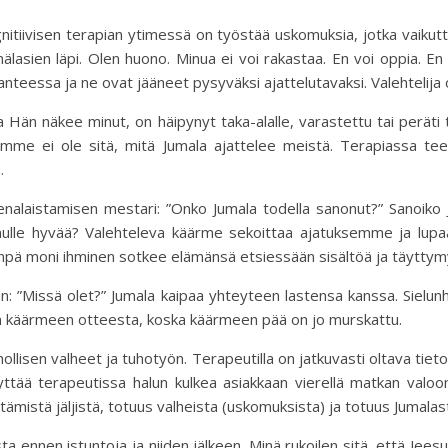
iivisen terapian ytimessä on työstää uskomuksia, jotka vaikuttav
lmälasien läpi. Olen huono. Minua ei voi rakastaa. En voi oppia. 
nteessa ja ne ovat jääneet pysyväksi ajattelutavaksi. Valehtelij
na Hän näkee minut, on häipynyt taka-alalle, varastettu tai peräti
ämme ei ole sitä, mitä Jumala ajattelee meistä. Terapiassa te
.
nalaistamisen mestari: ”Onko Jumala todella sanonut?” Sanoiko J
ulle hyvää? Valehteleva käärme sekoittaa ajatuksemme ja lupaa p
inpä moni ihminen sotkee elämänsä etsiessään sisältöä ja täyttymys
aan: ”Missä olet?” Jumala kaipaa yhteyteen lastensa kanssa. Siel
an käärmeen otteesta, koska käärmeen pää on jo murskattu.
lisen valheet ja tuhotyön. Terapeutilla on jatkuvasti oltava tiet
yttää terapeutissa halun kulkea asiakkaan vierellä matkan valoon
tämistä jäljistä, totuus valheista (uskomuksista) ja totuus Jumalas
 ennen istuntoja ja niiden jälkeen. Minä rukoilen sitä, että Jeesu