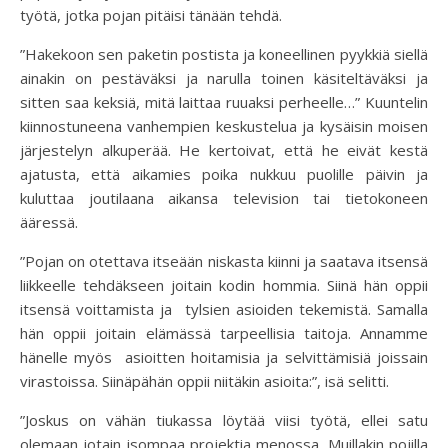
työtä, jotka pojan pitäisi tänään tehdä.
”Hakekoon sen paketin postista ja koneellinen pyykkiä siellä
ainakin on pestäväksi ja narulla toinen käsiteltäväksi ja
sitten saa keksiä, mitä laittaa ruuaksi perheelle…” Kuuntelin
kiinnostuneena vanhempien keskustelua ja kysäisin moisen
järjestelyn alkuperää. He kertoivat, että he eivät kestä
ajatusta, että aikamies poika nukkuu puolille päivin ja
kuluttaa joutilaana aikansa television tai tietokoneen
ääressä.
”Pojan on otettava itseään niskasta kiinni ja saatava itsensä
liikkeelle tehdäkseen joitain kodin hommia. Siinä hän oppii
itsensä voittamista ja tylsien asioiden tekemistä. Samalla
hän oppii joitain elämässä tarpeellisia taitoja. Annamme
hänelle myös asioitten hoitamisia ja selvittämisiä joissain
virastoissa. Siinäpähän oppii niitäkin asioita:”, isä selitti.
”Joskus on vähän tiukassa löytää viisi työtä, ellei satu
olemaan jotain isompaa projektia menossa. Muillakin pojilla