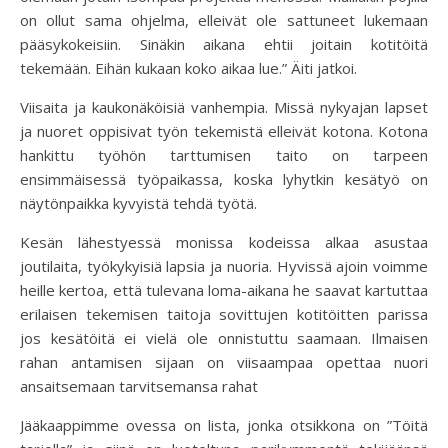
on ollut sama ohjelma, elleivät ole sattuneet lukemaan
pääsykokeisiin. Sinäkin aikana ehtii joitain kotitöitä
tekemään. Eihän kukaan koko aikaa lue.” Äiti jatkoi.
Viisaita ja kaukonäköisiä vanhempia. Missä nykyajan lapset
ja nuoret oppisivat työn tekemistä elleivät kotona. Kotona
hankittu työhön tarttumisen taito on tarpeen
ensimmäisessä työpaikassa, koska lyhytkin kesätyö on
näytönpaikka kyvyistä tehdä työtä.
Kesän lähestyessä monissa kodeissa alkaa asustaa
joutilaita, työkykyisiä lapsia ja nuoria. Hyvissä ajoin voimme
heille kertoa, että tulevana loma-aikana he saavat kartuttaa
erilaisen tekemisen taitoja sovittujen kotitöitten parissa
jos kesätöitä ei vielä ole onnistuttu saamaan. Ilmaisen
rahan antamisen sijaan on viisaampaa opettaa nuori
ansaitsemaan tarvitsemansa rahat
Jääkaappimme ovessa on lista, jonka otsikkona on ”Töitä