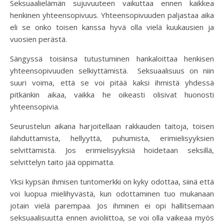
Seksuaalielämän sujuvuuteen vaikuttaa ennen kaikkea
henkinen yhteensopivuus. Yhteensopivuuden paljastaa aika
eli se onko toisen kanssa hyvä olla vielä kuukausien ja
vuosien perästä.
Sängyssä toisiinsa tutustuminen hankaloittaa henkisen
yhteensopivuuden selkiyttämistä. Seksuaalisuus on niin
suuri voima, että se voi pitää kaksi ihmistä yhdessä
pitkänkin aikaa, vaikka he oikeasti olisivat huonosti
yhteensopivia.
Seurustelun aikana harjoitellaan rakkauden taitoja, toisen
ilahduttamista, hellyyttä, puhumista, erimielisyyksien
selvittämistä. Jos erimielisyyksiä hoidetaan seksillä,
selvittelyn taito jää oppimatta.
Yksi kypsän ihmisen tuntomerkki on kyky odottaa, siinä että
voi luopua mielihyvästä, kun odottaminen tuo mukanaan
jotain vielä parempaa. Jos ihminen ei opi hallitsemaan
seksuaalisuutta ennen avioliittoa, se voi olla vaikeaa myös