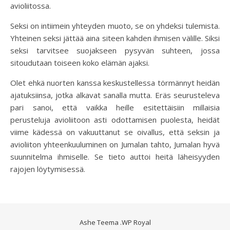
avioliitossa.
Seksi on intiimein yhteyden muoto, se on yhdeksi tulemista.
Yhteinen seksi jättää aina siteen kahden ihmisen välille. Siksi
seksi tarvitsee suojakseen pysyvän suhteen, jossa
sitoudutaan toiseen koko elämän ajaksi.
Olet ehkä nuorten kanssa keskustellessa törmännyt heidän
ajatuksiinsa, jotka alkavat sanalla mutta. Eräs seurusteleva
pari sanoi, että vaikka heille esitettäisiin millaisia
perusteluja avioliitoon asti odottamisen puolesta, heidät
viime kädessä on vakuuttanut se oivallus, että seksin ja
avioliiton yhteenkuuluminen on Jumalan tahto, Jumalan hyvä
suunnitelma ihmiselle. Se tieto auttoi heitä läheisyyden
rajojen löytymisessä.
Ashe Teema
.
WP Royal