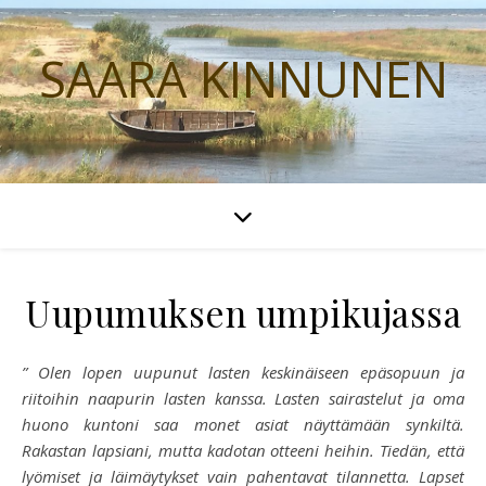
SAARA KINNUNEN
Uupumuksen umpikujassa
” Olen lopen uupunut lasten keskinäiseen epäsopuun ja
riitoihin naapurin lasten kanssa. Lasten sairastelut ja oma
huono kuntoni saa monet asiat näyttämään synkiltä.
Rakastan lapsiani, mutta kadotan otteeni heihin. Tiedän, että
lyömiset ja läimäytykset vain pahentavat tilannetta. Lapset