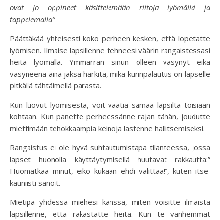
ovat jo oppineet käsittelemään riitoja lyömällä ja
tappelemalla”
Päättäkää yhteisesti koko perheen kesken, että lopetatte
lyömisen. Ilmaise lapsillenne tehneesi väärin rangaistessasi
heitä lyömällä. Ymmärrän sinun olleen väsynyt eikä
väsyneenä aina jaksa harkita, mikä kurinpalautus on lapselle
pitkällä tähtäimellä parasta.
Kun luovut lyömisestä, voit vaatia samaa lapsilta toisiaan
kohtaan. Kun panette perheessänne rajan tähän, joudutte
miettimään tehokkaampia keinoja lastenne hallitsemiseksi.
Rangaistus ei ole hyvä suhtautumistapa tilanteessa, jossa
lapset huonolla käyttäytymisellä huutavat rakkautta:”
Huomatkaa minut, eikö kukaan ehdi välittää!”, kuten itse
kauniisti sanoit.
Mietipä yhdessä miehesi kanssa, miten voisitte ilmaista
lapsillenne, että rakastatte heitä. Kun te vanhemmat