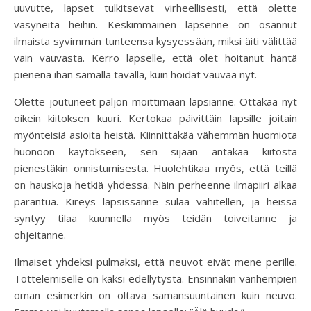
uuvutte, lapset tulkitsevat virheellisesti, että olette
väsyneitä heihin. Keskimmäinen lapsenne on osannut
ilmaista syvimmän tunteensa kysyessään, miksi äiti välittää
vain vauvasta. Kerro lapselle, että olet hoitanut häntä
pienenä ihan samalla tavalla, kuin hoidat vauvaa nyt.
Olette joutuneet paljon moittimaan lapsianne. Ottakaa nyt
oikein kiitoksen kuuri. Kertokaa päivittäin lapsille joitain
myönteisiä asioita heistä. Kiinnittäkää vähemmän huomiota
huonoon käytökseen, sen sijaan antakaa kiitosta
pienestäkin onnistumisesta. Huolehtikaa myös, että teillä
on hauskoja hetkiä yhdessä. Näin perheenne ilmapiiri alkaa
parantua. Kireys lapsissanne sulaa vähitellen, ja heissä
syntyy tilaa kuunnella myös teidän toiveitanne ja
ohjeitanne.
Ilmaiset yhdeksi pulmaksi, että neuvot eivät mene perille.
Tottelemiselle on kaksi edellytystä. Ensinnäkin vanhempien
oman esimerkin on oltava samansuuntainen kuin neuvo.