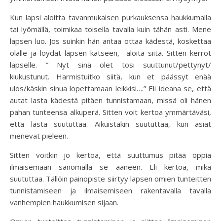
Kun lapsi aloitta tavanmukaisen purkauksensa haukkumalla
tai lyömällä, toimikaa toisella tavalla kuin tähän asti. Mene
lapsen luo. Jos suinkin hän antaa ottaa kädestä, koskettaa
olalle ja löydät lapsen katseen, aloita siitä. Sitten kerrot
lapselle. ” Nyt sinä olet tosi suuttunut/pettynyt/
kiukustunut. Harmistuitko siitä, kun et päässyt enää
ulos/käskin sinua lopettamaan leikkisi….” Eli ideana se, että
autat lasta kädestä pitäen tunnistamaan, missä oli hänen
pahan tunteensa alkuperä. Sitten voit kertoa ymmärtäväsi,
että lasta suututtaa. Aikuistakin suututtaa, kun asiat
menevät pieleen.
Sitten voitkin jo kertoa, että suuttumus pitää oppia
ilmaisemaan sanomalla se ääneen. Eli kertoa, mikä
suututtaa. Tällöin painopiste siirtyy lapsen omien tunteitten
tunnistamiseen ja ilmaisemiseen rakentavalla tavalla
vanhempien haukkumisen sijaan.