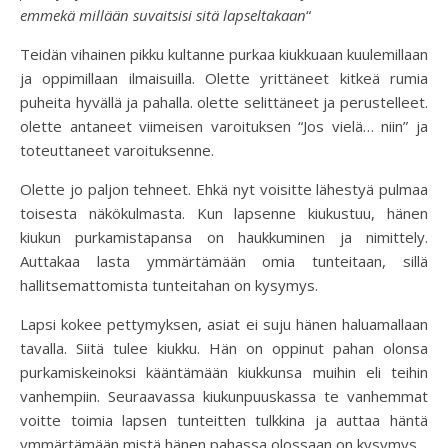
emmekä millään suvaitsisi sitä lapseltakaan
“
Teidän vihainen pikku kultanne purkaa kiukkuaan kuulemillaan
ja oppimillaan ilmaisuilla. Olette yrittäneet kitkeä rumia
puheita hyvällä ja pahalla. olette selittäneet ja perustelleet.
olette antaneet viimeisen varoituksen “Jos vielä… niin” ja
toteuttaneet varoituksenne.
Olette jo paljon tehneet. Ehkä nyt voisitte lähestyä pulmaa
toisesta näkökulmasta. Kun lapsenne kiukustuu, hänen
kiukun purkamistapansa on haukkuminen ja nimittely.
Auttakaa lasta ymmärtämään omia tunteitaan, sillä
hallitsemattomista tunteitahan on kysymys.
Lapsi kokee pettymyksen, asiat ei suju hänen haluamallaan
tavalla. Siitä tulee kiukku. Hän on oppinut pahan olonsa
purkamiskeinoksi kääntämään kiukkunsa muihin eli teihin
vanhempiin. Seuraavassa kiukunpuuskassa te vanhemmat
voitte toimia lapsen tunteitten tulkkina ja auttaa häntä
ymmärtämään mistä hänen pahassa olossaan on kysymys.