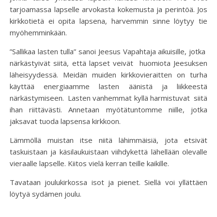
tarjoamassa lapselle arvokasta kokemusta ja perintöä. Jos
kirkkotietä ei opita lapsena, harvemmin sinne löytyy tie
myöhemminkään.
”Sallikaa lasten tulla” sanoi Jeesus Vapahtaja aikuisille, jotka
närkästyivät siitä, että lapset veivät huomiota Jeesuksen
läheisyydessä. Meidän muiden kirkkovieraitten on turha
käyttää energiaamme lasten äänistä ja liikkeestä
närkästymiseen. Lasten vanhemmat kyllä harmistuvat siitä
ihan riittävästi. Annetaan myötätuntomme niille, jotka
jaksavat tuoda lapsensa kirkkoon.
Lämmöllä muistan itse niitä lähimmäisiä, jota etsivät
taskuistaan ja käsilaukuistaan viihdykettä lähellään olevalle
vieraalle lapselle. Kiitos vielä kerran teille kaikille.
Tavataan joulukirkossa isot ja pienet. Siellä voi yllättäen
löytyä sydämen joulu.