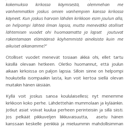
kokemuksia kirkossa käymisestä, olemmehan me
vanhemmatkin joskus omien vanhempien kanssa kirkossa
käyneet. Kun joskus harvoin lähden kirkkoon esim joulun alla,
on helpompi lähteä ilman lapsia, mutta menevätkö otolliset
lähtemisen vuodet ohi huomaamatta ja lapset joutuvat
rakentamaan elämäänsä köyhemmistä aineksista kuin me
aikuiset aikanamme?”
Otolliset vuodet menevät tosiaan äkkiä ohi, ellet tartu
käsillä olevaan hetkeen. Oletko huomannut, että joulun
aikaan kirkoissa on paljon lapsia. Silloin sinne on helpompi
houkutella isompaakin lasta, kun voit kertoa siellä olevan
muitakin hänen iäisiään.
Kyllä voit joskus sanoa koululaisellesi; nyt menemme
kirkkoon koko perhe. Lähdettehän mummolaan ja kyläänkin.
Jotkut asiat voivat kuulua perheen perinteisiin ja sillä siisti.
Jos pelkäät pikkuveljen liikkuvaisuutta, asetu hänen
kanssaan keskelle penkkiä ja mieluummin mahdollisimman