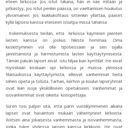
eteen kirkossa. Jos istut takana, hän ei näe mitään ja
pitkästyy, jos istut penkin päässä, on vaeltamisen houkutus
ylivoimainen. Jos kiukkukohtaus sittenkin yllättää, pääset
kyllä lapsesi kanssa eteiseen istuitpa missä tahansa.
. Kokemuksesta tiedän, että kirkossa käyminen pienten
lasten kanssa on joskus hikistä hommaa. Oma
keskittyminen voi olla tipotiessään ja sen sijalla
jännittämistä ja harmistumista lasten käyttäytymisestä.
Tämän päivän lapset eivät istu hiljaa kuin kynttilät .He eivät
myöskään koskaan opi kirkossa ja muissa yleisissä
tilaisuuksissa käyttäytymistä, elleivät vanhemmat heitä
siihen opeta ja totuta. Tarhan, kerhon ja koulun lapsiryhmät
ovat liian isoja yksilölliseen opetukseen. Vanhemmat ja
isovanhemmat ovat oikeita kotiopettajia.
Suren tosi paljon sitä, että parin vuosikymmenen aikana
lapset ovat havaintoni mukaan vähentyneet kirkoista.
Iloitsen aina jokaisesta vanhemmasta ja isovanhemmasta,
jonka tulee yhdessä lapsen kanssa kirkkoon. He ovat