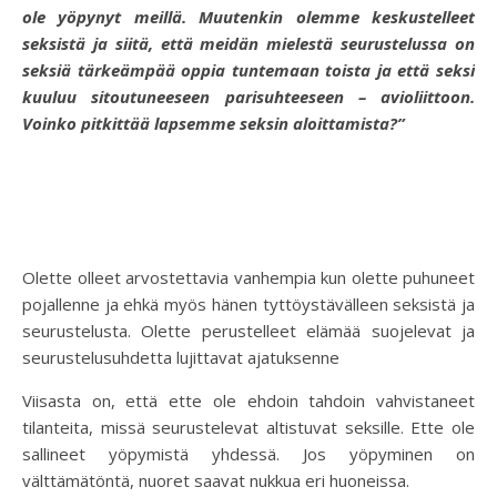
ole yöpynyt meillä. Muutenkin olemme keskustelleet
seksistä ja siitä, että meidän mielestä seurustelussa on
seksiä tärkeämpää oppia tuntemaan toista ja että seksi
kuuluu sitoutuneeseen parisuhteeseen – avioliittoon.
Voinko pitkittää lapsemme seksin aloittamista?”
Olette olleet arvostettavia vanhempia kun olette puhuneet
pojallenne ja ehkä myös hänen tyttöystävälleen seksistä ja
seurustelusta. Olette perustelleet elämää suojelevat ja
seurustelusuhdetta lujittavat ajatuksenne
Viisasta on, että ette ole ehdoin tahdoin vahvistaneet
tilanteita, missä seurustelevat altistuvat seksille. Ette ole
sallineet yöpymistä yhdessä. Jos yöpyminen on
välttämätöntä, nuoret saavat nukkua eri huoneissa.