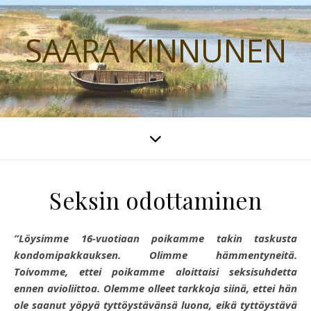
SAARA KINNUNEN
Seksin odottaminen
”Löysimme 16-vuotiaan poikamme takin taskusta
kondomipakkauksen. Olimme hämmentyneitä.
Toivomme, ettei poikamme aloittaisi seksisuhdetta
ennen avioliittoa. Olemme olleet tarkkoja siinä, ettei hän
ole saanut yöpyä tyttöystävänsä luona, eikä tyttöystävä