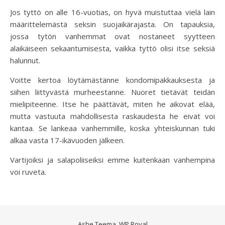
Jos tyttö on alle 16-vuotias, on hyvä muistuttaa vielä lain
määrittelemästä seksin suojaikärajasta. On tapauksia,
jossa tytön vanhemmat ovat nostaneet syytteen
alaikäiseen sekaantumisesta, vaikka tyttö olisi itse seksiä
halunnut.
Voitte kertoa löytämästänne kondomipakkauksesta ja
siihen liittyvästä murheestanne. Nuoret tietävät teidän
mielipiteenne. Itse he päättävät, miten he aikovat elää,
mutta vastuuta mahdollisesta raskaudesta he eivät voi
kantaa. Se lankeaa vanhemmille, koska yhteiskunnan tuki
alkaa vasta 17-ikävuoden jälkeen.
Vartijoiksi ja salapoliiseiksi emme kuitenkaan vanhempina
voi ruveta.
Ashe Teema
.
WP Royal