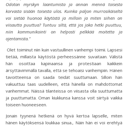
Odotan myrskyn laantumista ja annan mennä toisesta
korvasta sisään toisesta ulos. Kuinka paljon murrosikäiseltä
voi sietää huonoa käytöstä ja milloin ja miten siihen on
viisautta puuttua? Tuntuu siltä, että jos joka hetki puuttuu,
niin kommunikointi on helposti pelkkää moitetta ja
ojentamista.”
Olet toiminut niin kuin vastuullinen vanhempi toimii. Lapsesi
tietää, millaista käytöstä perheessänne suvaitaan. Välistä
hän osoittaa kapinaansa ja protestiaan kaikkein
ärsyttävimmällä tavalla, että se tehoaisi vanhempiin. Hänen
tavoitteensa on saada teidät suuttumaan. Silloin hän
vakuuttuu taas uudelleen, että hänellä on mahdottomat
vanhemmat. Näissä tilanteissa on viisasta olla suuttumatta
ja puuttumatta. Oman kiukkunsa kanssa voit siirtyä vaikka
toiseen huoneeseen.
Jonain tyynenä hetkenä on hyvä kertoa lapselle, miten
hänen käytöksensä loukkaa sinua., Näin hän ei voi erehtyä