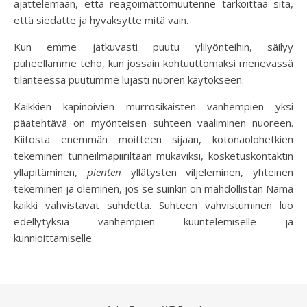
ajattelemaan, että reagoimattomuutenne tarkoittaa sitä,
että siedätte ja hyväksytte mitä vain.
Kun emme jatkuvasti puutu ylilyönteihin, säilyy
puheellamme teho, kun jossain kohtuuttomaksi menevässä
tilanteessa puutumme lujasti nuoren käytökseen.
Kaikkien kapinoivien murrosikäisten vanhempien yksi
päätehtävä on myönteisen suhteen vaaliminen nuoreen.
Kiitosta enemmän moitteen sijaan, kotonaolohetkien
tekeminen tunneilmapiiriltään mukaviksi, kosketuskontaktin
ylläpitäminen,
pienten
yllätysten viljeleminen, yhteinen
tekeminen ja oleminen, jos se suinkin on mahdollistan Nämä
kaikki vahvistavat suhdetta. Suhteen vahvistuminen luo
edellytyksiä vanhempien kuuntelemiselle ja
kunnioittamiselle.