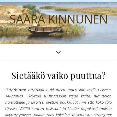
SAARA KINNUNEN
Sietääkö vaiko puuttua?
”Käytöstavat näyttävät hukkuneen murrosiän myllerrykseen.
14-vuotias käyttää suuttuessaan rajua kieltä, nimittelee,
haistattelee ja kiroilee, ovetkin paukkuvat niin että koko talo
tärisee. Välillä suutun tosissani ja kiellän napakasti moisen
käyttäytymisen, välillä taas kokeilen toisenlaista strategiaa: